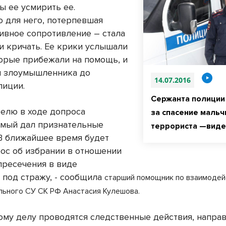
ы ее усмирить ее.
 для него, потерпевшая
тивное сопротивление – стала
 и кричать. Ее крики услышали
торые прибежали на помощь, и
и злоумышленника до
14.07.2016
лиции.
Сержанта полиции
елю в ходе допроса
за спасение мальч
мый дал признательные
террориста —вид
 В ближайшее время будет
ос об избрании в отношении
пресечения в виде
 под стражу, - сообщила
старший помощник по взаимодей
ьного СУ СК РФ Анастасия Кулешова.
ому делу проводятся следственные действия, напра