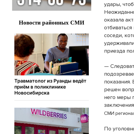
удары, чтоб
Неожиданно
оказала ак
отбиваться
соседи, ко
удерживал
приезда по
— Следоват
подозревае
показания.
решен вопр
него меры 
заключения
СМИ регионал
По уголовн