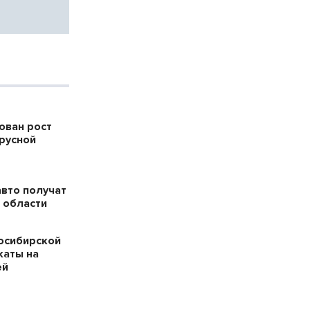
ован рост
русной
авто получат
 области
осибирской
каты на
ей