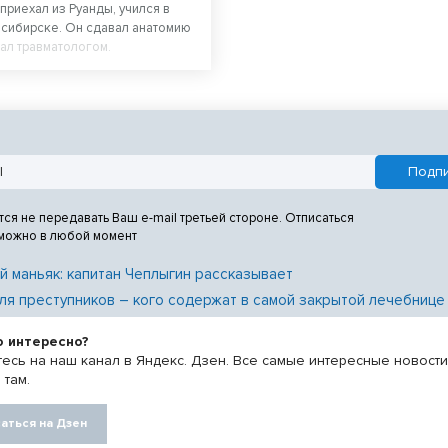
приехал из Руанды, учился в
сибирске. Он сдавал анатомию
тал травматологом.
тся не передавать Ваш e-mail третьей стороне. Отписаться
 можно в любой момент
й маньяк: капитан Чеплыгин рассказывает
ля преступников – кого содержат в самой закрытой лечебнице
о интересно?
есь на наш канал в Яндекс. Дзен. Все самые интересные новост
 там.
аться на Дзен