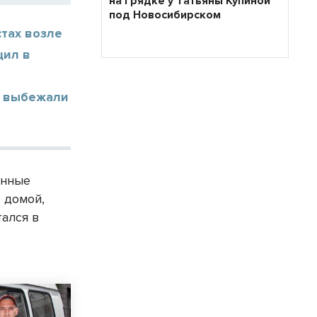
на грядке у Татьяны Купиной
под Новосибирском
тах возле
щил в
и выбежали
енные
ь домой,
ался в