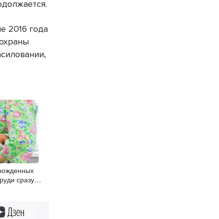
одолжается.
е 2016 года
 охраны
асиловании,
рожденных
руди сразу
Дзен