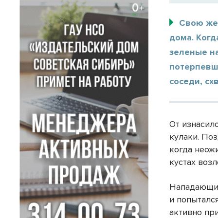
Свою же
дома. Когд
зеленые на
потерпевш
соседи, сх
От изнасил
кулаки. Поз
когда неож
кустах воз
Нападающий
и попытался
активно пр