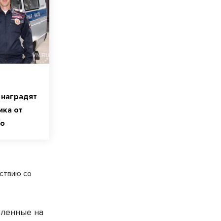
 наградят
ика от
ео
ствию со
вленные на