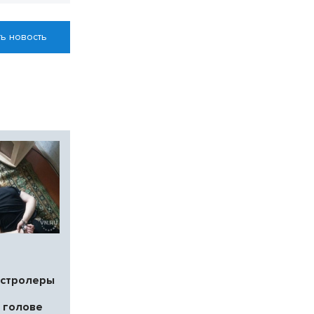
ь новость
астролеры
 голове