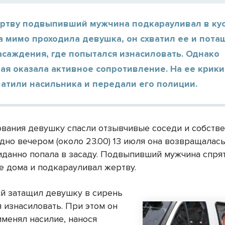
ртву подвыпивший мужчина подкарауливал в кус
а мимо проходила девушка, он схватил ее и пота
саждения, где попытался изнасиловать. Однако
ая оказала активное сопротивление. На ее крик
ватили насильника и передали его полиции.
ования девушку спасли отзывчивые соседи и собств
дно вечером (около 23.00) 13 июля она возвращалас
иданно попала в засаду. Подвыпивший мужчина спрят
ле дома и подкарауливал жертву.
 затащил девушку в сирень
 изнасиловать. При этом он
именял насилие, нанося