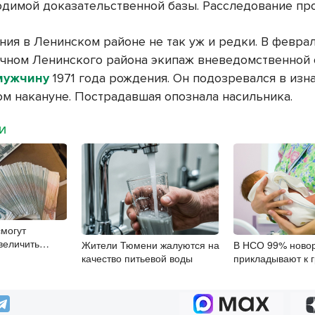
одимой доказательственной базы. Расследование пр
ния в Ленинском районе не так уж и редки. В феврал
точном Ленинского района экипаж вневедомственной
мужчину
1971 года рождения. Он подозревался в изн
м накануне. Пострадавшая опознала насильника.
МИ
могут
величить
Жители Тюмени жалуются на
В НСО 99% ново
кция, как это
качество питьевой воды
прикладывают к г
после рождения