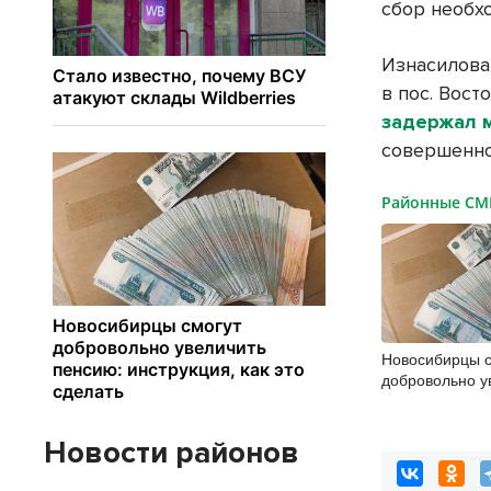
сбор необх
Изнасилова
в пос. Вос
задержал 
совершенно
Районные С
Новосибирцы с
добровольно у
пенсию: инстру
сделать
Новости районов