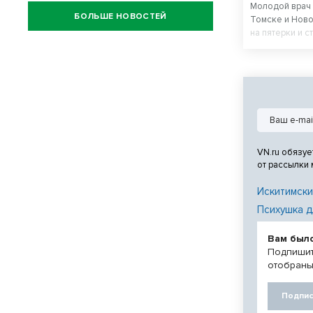
Молодой врач 
БОЛЬШЕ НОВОСТЕЙ
Томске и Ново
на пятерки и с
VN.ru обязуе
от рассылки
Искитимски
Психушка д
Вам был
Подпишит
отобраны
Подпис