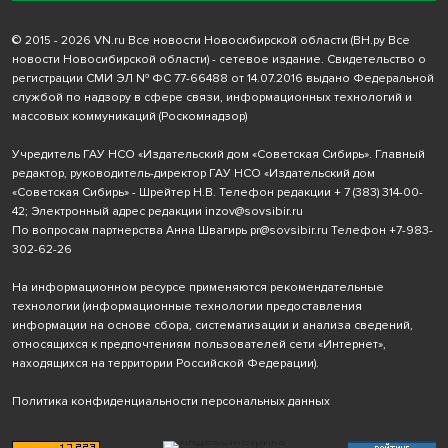
© 2015 - 2026 VN.ru Все новости Новосибирской области (ВН.ру Все
новости Новосибирской области) - сетевое издание. Свидетельство о
регистрации СМИ ЭЛ № ФС 77-66488 от 14.07.2016 выдано Федеральной
службой по надзору в сфере связи, информационных технологий и
массовых коммуникаций (Роскомнадзор)
Учредитель ГАУ НСО «Издательский дом «Советская Сибирь». Главный
редактор, руководитель-директор ГАУ НСО «Издательский дом
«Советская Сибирь» - Шрейтер Н.В. Телефон редакции
+ 7 (383) 314-00-
42
; Электронный адрес редакции
inzov@sovsibir.ru
По вопросам партнерства Анна Швагирь
pr@sovsibir.ru
Телефон
+7-983-
302-62-26
На информационном ресурсе применяются рекомендательные
технологии
(информационные технологии предоставления
информации на основе сбора, систематизации и анализа сведений,
относящихся к предпочтениям пользователей сети «Интернет»,
находящихся на территории Российской Федерации).
Политика конфиденциальности персональных данных