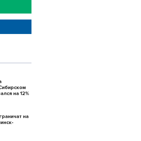
а
 Сибирском
ался на 12%
граничат на
нинск-