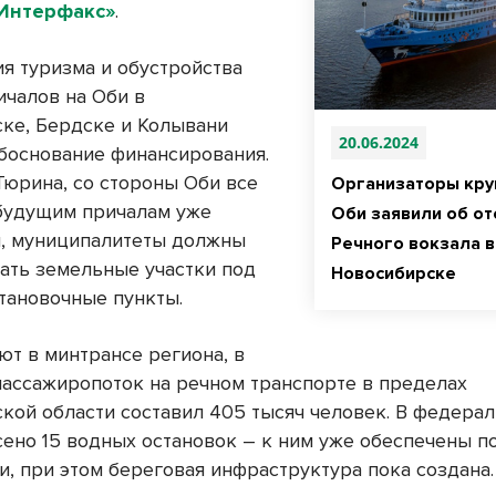
Интерфакс»
.
ия туризма и обустройства
ичалов на Оби в
ке, Бердске и Колывани
20.06.2024
обоснование финансирования.
Тюрина, со стороны Оби все
Организаторы кру
будущим причалам уже
Оби заявили об от
, муниципалитеты должны
Речного вокзала в
ать земельные участки под
Новосибирске
тановочные пункты.
ют в минтрансе региона, в
пассажиропоток на речном транспорте в пределах
кой области составил 405 тысяч человек. В федера
сено 15 водных остановок – к ним уже обеспечены п
и, при этом береговая инфраструктура пока создана.