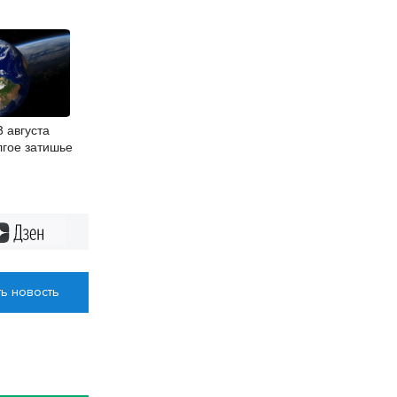
 августа
лгое затишье
Дзен
ь новость