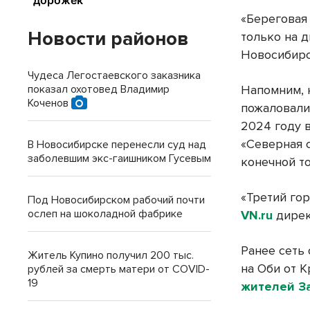
«Береговая
Новости районов
только на д
Новосибирс
Чудеса Легостаевского заказника
показал охотовед Владимир
Напомним, 
Коченов
пожаловали
2024 году 
«Северная 
В Новосибирске перенесли суд над
заболевшим экс-гаишником Гусевым
конечной т
«Третий го
Под Новосибирском рабочий почти
ослеп на шоколадной фабрике
VN.ru
дирек
Ранее сеть
Житель Купино получил 200 тыс.
на Оби от 
рублей за смерть матери от COVID-
19
жителей З