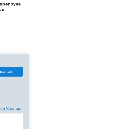
ерегруза
 в
 за Уралом
и