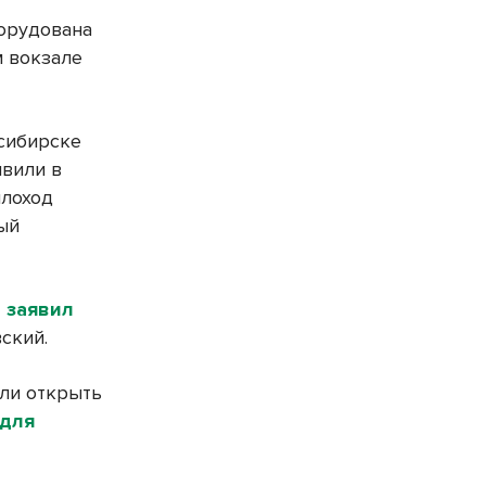
борудована
м вокзале
осибирске
явили в
плоход
рый
–
заявил
ский.
али открыть
 для