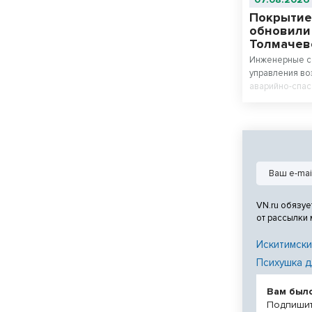
Покрытие
обновили
Толмачев
Инженерные с
управления в
аварийно-спас
дорожки модер
Новосибирска
полностью обн
нацпроекта «
система».
VN.ru обязуе
от рассылки
Искитимски
Психушка д
Вам был
Подпишит