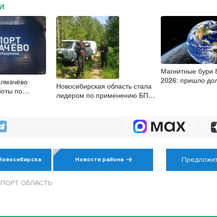
МИ
Магнитные бури 8
2026: пришло до
олмачёво
Новосибирская область стала
боты по
лидером по применению БПЛА
ю рулежных
в природоохранном контроле
Предложит
Новосибирска
Новости района
СПОРТ
ОБЛАСТЬ