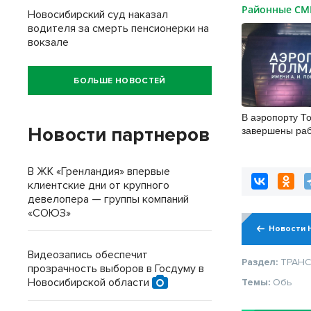
Районные С
Новосибирский суд наказал
водителя за смерть пенсионерки на
вокзале
БОЛЬШЕ НОВОСТЕЙ
В аэропорту Т
Новости партнеров
завершены ра
бетонировани
дорожек
В ЖК «Гренландия» впервые
клиентские дни от крупного
девелопера — группы компаний
«СОЮЗ»
Новости 
Видеозапись обеспечит
Раздел:
ТРАН
прозрачность выборов в Госдуму в
Новосибирской области
Темы:
Обь