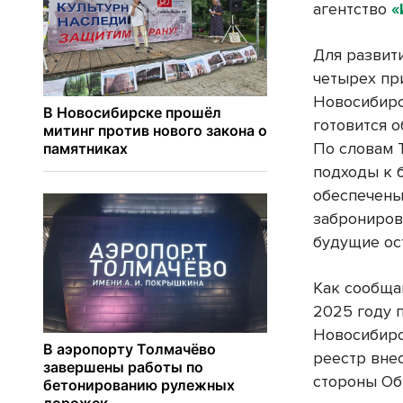
агентство
«
Для развит
четырех пр
Новосибирс
готовится 
По словам 
подходы к 
обеспечены
заброниров
будущие ос
Как сообща
2025 году 
Новосибирс
реестр вне
стороны Об