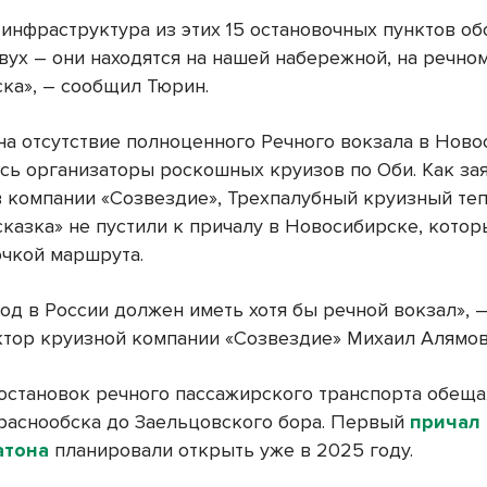
 инфраструктура из этих 15 остановочных пунктов о
вух – они находятся на нашей набережной, на речно
ка», – сообщил Тюрин.
на отсутствие полноценного Речного вокзала в Нов
сь организаторы роскошных круизов по Оби. Как за
в компании «Созвездие», Трехпалубный круизный те
сказка» не пустили к причалу в Новосибирске, кото
очкой маршрута.
род в России должен иметь хотя бы речной вокзал», 
тор круизной компании «Созвездие» Михаил Алямов
 остановок речного пассажирского транспорта обещ
Краснообска до Заельцовского бора. Первый
причал
атона
планировали открыть уже в 2025 году.