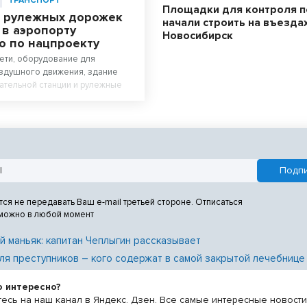
ТРАНСПОРТ
Площадки для контроля п
 рулежных дорожек
начали строить на въездах
 в аэропорту
Новосибирск
о по нацпроекту
ети, оборудование для
оздушного движения, здание
ательной станции и рулежные
низируют в аэропорту
. Аэродромную инфраструктуру
овят к концу 2027 года в рамках
Эффективная транспортная
тся не передавать Ваш e-mail третьей стороне. Отписаться
 можно в любой момент
й маньяк: капитан Чеплыгин рассказывает
ля преступников – кого содержат в самой закрытой лечебнице
о интересно?
есь на наш канал в Яндекс. Дзен. Все самые интересные новост