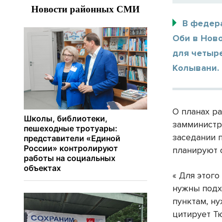
В федер
Оби в Ново
для четыр
Колывани.
О планах р
замминистр
заседании 
планируют 
« Для этог
нужны подх
пунктам, н
цитирует Т