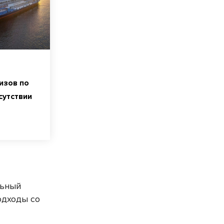
изов по
сутствии
льный
одходы со