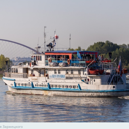
я Заржецкого