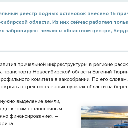
альный реестр водных остановок внесено 15 при
сибирской области. Из них сейчас работает толь
ех забронируют землю в областном центре, Берд
азвития причальной инфраструктуры в регионе расс
а транспорта Новосибирской области Евгений Тюрин
профильного комитета в заксобрании. По его словам,
открыть в трех населенных пунктах области на берег
о нужно выделение земли,
оды к этим остановочным
ужно финансирование», –
юрина