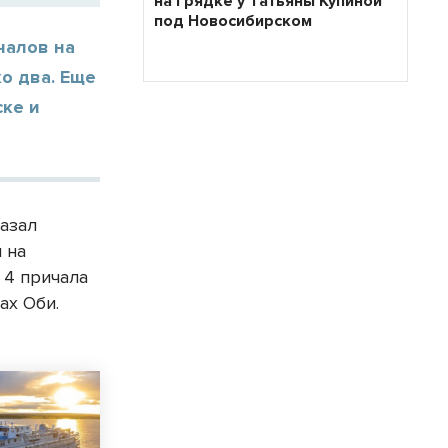
на грядке у Татьяны Купиной
под Новосибирском
чалов на
ко два. Еще
ске и
казал
 на
 4 причала
ах Оби.