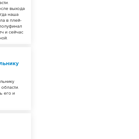
сти.
осле выхода
огда наша
ла в плей-
 полуфинал
тч и сейчас
ной.
льнику
альнику
 области.
ь его и