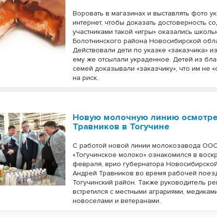
Воровать в магазинах и выставлять фото у
интернет, чтобы доказать достоверность с
участниками такой «игры» оказались школь
Болотнинского района Новосибирской обла
Действовали дети по указке «заказчика» из
ему же отсылали украденное. Детей из бл
семей доказывали «заказчику», что им не «
на риск.
Новую молочную линию осмотр
Травников в Тогучине
С работой новой линии молокозавода ОО
«Тогучинское молоко» ознакомился в воскр
февраля, врио губернатора Новосибирской
Андрей Травников во время рабочей поез
Тогучинский район. Также руководитель р
встретился с местными аграриями, медиками
новоселами и ветеранами.