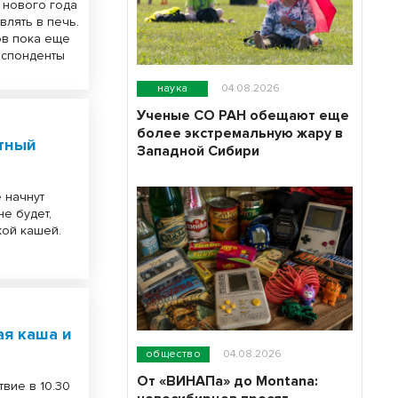
с нового года
влять в печь.
ов пока еще
респонденты
наука
04.08.2026
Ученые СО РАН обещают еще
более экстремальную жару в
ртный
Западной Сибири
 начнут
не будет,
кой кашей.
ая каша и
общество
04.08.2026
От «ВИНАПа» до Montana:
вие в 10.30