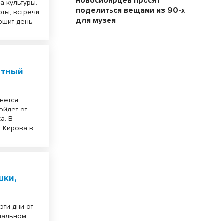
новосибирцев просят
а культуры.
поделиться вещами из 90-х
ты, встречи
для музея
ершит день
ртный
чнется
ойдет от
а. В
 Кирова в
шки,
эти дни от
ипальном