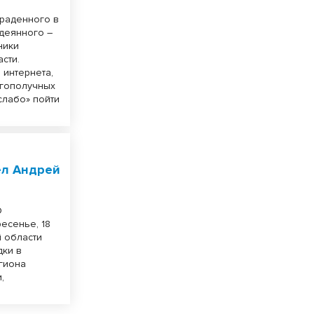
краденного в
одеянного –
ники
сти.
 интернета,
агополучных
слабо» пойти
ел Андрей
О
есенье, 18
 области
дки в
егиона
,