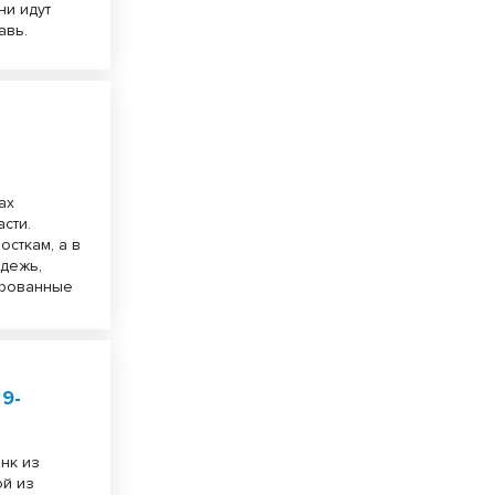
ни идут
авь.
ах
сти.
осткам, а в
одежь,
орованные
 9-
нк из
ой из