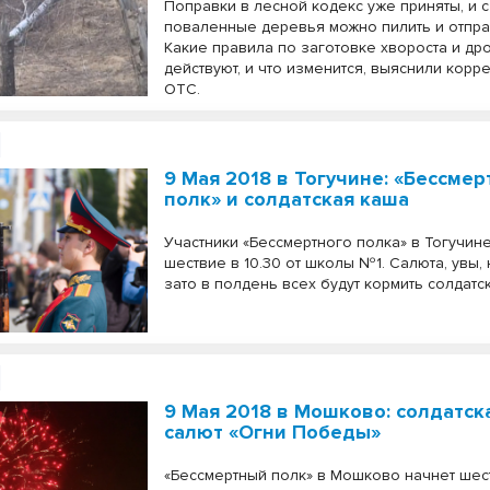
Поправки в лесной кодекс уже приняты, и 
поваленные деревья можно пилить и отпра
Какие правила по заготовке хвороста и др
действуют, и что изменится, выяснили кор
ОТС.
9 Мая 2018 в Тогучине: «Бессме
полк» и солдатская каша
Участники «Бессмертного полка» в Тогучине
шествие в 10.30 от школы №1. Салюта, увы, 
зато в полдень всех будут кормить солдатс
9 Мая 2018 в Мошково: солдатск
салют «Огни Победы»
«Бессмертный полк» в Мошково начнет шест