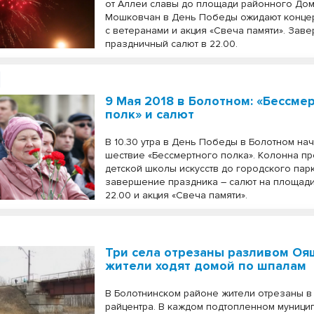
от Аллеи славы до площади районного Дом
Мошковчан в День Победы ожидают концер
с ветеранами и акция «Свеча памяти». Зав
праздничный салют в 22.00.
9 Мая 2018 в Болотном: «Бессме
полк» и салют
В 10.30 утра в День Победы в Болотном на
шествие «Бессмертного полка». Колонна пр
детской школы искусств до городского парк
завершение праздника – салют на площади
22.00 и акция «Свеча памяти».
Три села отрезаны разливом Оя
жители ходят домой по шпалам
В Болотнинском районе жители отрезаны в 
райцентра. В каждом подтопленном муниц