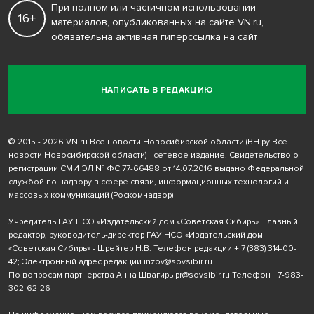
При полном или частичном использовании
16+
материалов, опубликованных на сайте VN.ru,
обязательна активная гиперссылка на сайт
НАПИСАТЬ В РЕДАКЦИЮ
© 2015 - 2026 VN.ru Все новости Новосибирской области (ВН.ру Все
новости Новосибирской области) - сетевое издание. Свидетельство о
регистрации СМИ ЭЛ № ФС 77-66488 от 14.07.2016 выдано Федеральной
службой по надзору в сфере связи, информационных технологий и
массовых коммуникаций (Роскомнадзор)
Учредитель ГАУ НСО «Издательский дом «Советская Сибирь». Главный
редактор, руководитель-директор ГАУ НСО «Издательский дом
«Советская Сибирь» - Шрейтер Н.В. Телефон редакции
+ 7 (383) 314-00-
42
; Электронный адрес редакции
inzov@sovsibir.ru
По вопросам партнерства Анна Швагирь
pr@sovsibir.ru
Телефон
+7-983-
302-62-26