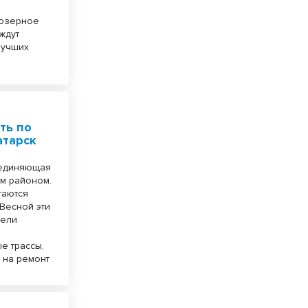
оозерное
ждут
лучших
ть по
атарск
оединяющая
ым районом.
таются
 Весной эти
тели
е трассы,
 на ремонт