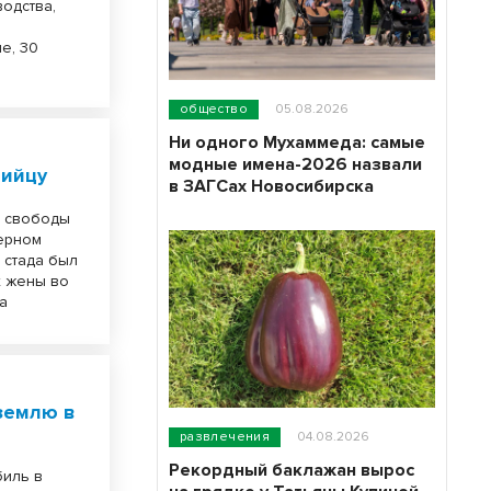
одства,
е, 30
общество
05.08.2026
Ни одного Мухаммеда: самые
модные имена-2026 назвали
бийцу
в ЗАГСах Новосибирска
я свободы
зерном
 стада был
х жены во
а
землю в
развлечения
04.08.2026
Рекордный баклажан вырос
биль в