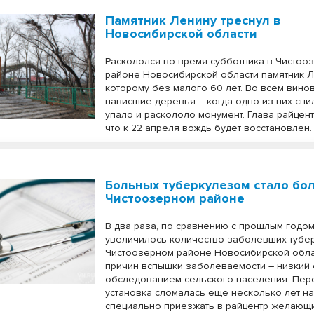
Памятник Ленину треснул в
Новосибирской области
Раскололся во время субботника в Чистоо
районе Новосибирской области памятник Л
которому без малого 60 лет. Во всем вино
нависшие деревья – когда одно из них спи
упало и раскололо монумент. Глава райцент
что к 22 апреля вождь будет восстановлен.
Больных туберкулезом стало бо
Чистоозерном районе
В два раза, по сравнению с прошлым годом
увеличилось количество заболевших тубе
Чистоозерном районе Новосибирской обла
причин вспышки заболеваемости – низкий 
обследованием сельского населения. Пе
установка сломалась еще несколько лет на
специально приезжать в райцентр желающи