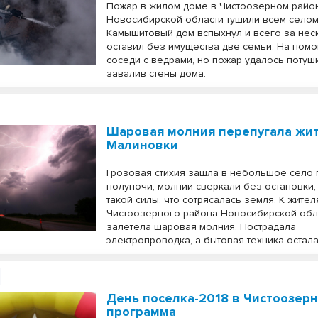
Пожар в жилом доме в Чистоозерном райо
Новосибирской области тушили всем селом
Камышитовый дом вспыхнул и всего за нес
оставил без имущества две семьи. На пом
соседи с ведрами, но пожар удалось потуши
завалив стены дома.
Шаровая молния перепугала жи
Малиновки
Грозовая стихия зашла в небольшое село
полуночи, молнии сверкали без остановки,
такой силы, что сотрясалась земля. К жите
Чистоозерного района Новосибирской обл
залетела шаровая молния. Пострадала
электропроводка, а бытовая техника остала
День поселка-2018 в Чистоозерн
программа