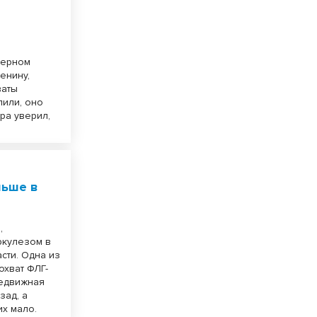
зерном
енину,
ваты
лили, оно
ра уверил,
льше в
,
ркулезом в
сти. Одна из
охват ФЛГ-
редвижная
зад, а
х мало.