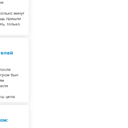
не
.
колько минут
ощь пришли
ть, только
телей
 после
 гром был
лям
асти
сь цела.
ом: