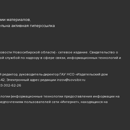
ии материалов,
ельна активная гиперссылка
новости Новосибирской области) - сетевое издание. Свидетельство о
ной службой по надзору в сфере связи, информационных технологий и
й редактор, руководитель-директор ГАУ НСО «Издательский дом
-42
; Электронный адрес редакции
inzov@sovsibir.ru
83-302-62-26
ологии
(информационные технологии предоставления информации на
предпочтениям пользователей сети «Интернет», находящихся на