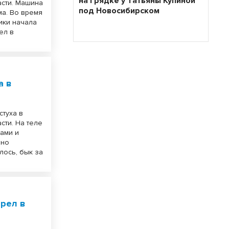
на грядке у Татьяны Купиной
сти. Машина
под Новосибирском
ма. Во время
ики начала
ел в
а в
стуха в
ти. На теле
ами и
ьно
лось, бык за
рел в