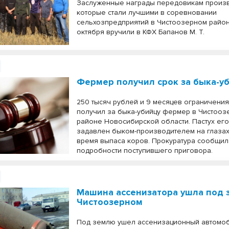
Заслуженные награды передовикам произв
которые стали лучшими в соревновании
сельхозпредприятий в Чистоозерном район
октября вручили в КФХ Бапанов М. Т.
Фермер получил срок за быка-у
250 тысяч рублей и 9 месяцев ограничени
получил за быка-убийцу фермер в Чистоо
районе Новосибирской области. Пастух его
задавлен быком-производителем на глаза
время выпаса коров. Прокуратура сообщил
подробности поступившего приговора.
Машина ассенизатора ушла под 
Чистоозерном
Под землю ушел ассенизационный автомо