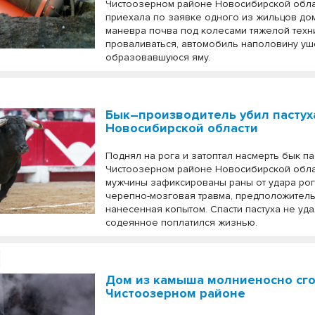
Чистоозерном районе Новосибирской обла
приехала по заявке одного из жильцов до
маневра почва под колесами тяжелой техн
проваливаться, автомобиль наполовину уш
образовавшуюся яму.
Бык–производитель убил пастух
Новосибирской области
Поднял на рога и затоптал насмерть бык па
Чистоозерном районе Новосибирской облас
мужчины зафиксированы раны от удара рог
черепно-мозговая травма, предположител
нанесенная копытом. Спасти пастуха не уда
содеянное поплатился жизнью.
Дом из камыша молниеносно сго
Чистоозерном районе