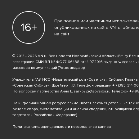
При полном или частичном использован
16+
опубликованных на сайте VN.ru, обязат
на сайт
© 2015 - 2026 VN.ru Все новости Новосибирской области (ВН.ру Все 
регистрации СМИ ЭЛ № ФС 77-66488 от 14.07.2016 выдано Федераль
массовых коммуникаций (Роскомнадзор)
Учредитель ГАУ НСО «Издательский дом «Советская Сибирь». Главны
«Советская Сибирь» - Шрейтер Н.В. Телефон редакции
+ 7 (383) 314-00
По вопросам партнерства Анна Швагирь
pr@sovsibir.ru
Телефон
+7-9
На информационном ресурсе применяются рекомендательные техн
основе сбора, систематизации и анализа сведений, относящихся к 
территории Российской Федерации).
Политика конфиденциальности персональных данных