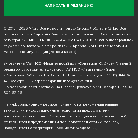
НАПИСАТЬ В РЕДАКЦИЮ
© 2015 - 2026 VN.ru Все новости Новосибирской области (ВН.ру Все
новости Новосибирской области) - сетевое издание. Свидетельство о
регистрации СМИ ЭЛ № ФС 77-66488 от 14.07.2016 выдано Федеральной
службой по надзору в сфере связи, информационных технологий и
массовых коммуникаций (Роскомнадзор)
Учредитель ГАУ НСО «Издательский дом «Советская Сибирь». Главный
редактор, руководитель-директор ГАУ НСО «Издательский дом
«Советская Сибирь» - Шрейтер Н.В. Телефон редакции
+ 7 (383) 314-00-
42
; Электронный адрес редакции
inzov@sovsibir.ru
По вопросам партнерства Анна Швагирь
pr@sovsibir.ru
Телефон
+7-983-
302-62-26
На информационном ресурсе применяются рекомендательные
технологии
(информационные технологии предоставления
информации на основе сбора, систематизации и анализа сведений,
относящихся к предпочтениям пользователей сети «Интернет»,
находящихся на территории Российской Федерации).