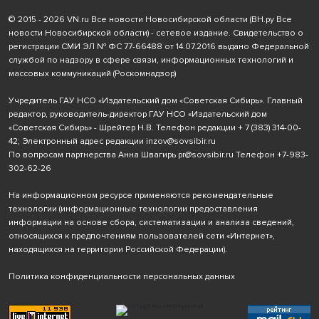
© 2015 - 2026 VN.ru Все новости Новосибирской области (ВН.ру Все
новости Новосибирской области) - сетевое издание. Свидетельство о
регистрации СМИ ЭЛ № ФС 77-66488 от 14.07.2016 выдано Федеральной
службой по надзору в сфере связи, информационных технологий и
массовых коммуникаций (Роскомнадзор)
Учредитель ГАУ НСО «Издательский дом «Советская Сибирь». Главный
редактор, руководитель-директор ГАУ НСО «Издательский дом
«Советская Сибирь» - Шрейтер Н.В. Телефон редакции
+ 7 (383) 314-00-
42
; Электронный адрес редакции
inzov@sovsibir.ru
По вопросам партнерства Анна Швагирь
pr@sovsibir.ru
Телефон
+7-983-
302-62-26
На информационном ресурсе применяются рекомендательные
технологии
(информационные технологии предоставления
информации на основе сбора, систематизации и анализа сведений,
относящихся к предпочтениям пользователей сети «Интернет»,
находящихся на территории Российской Федерации).
Политика конфиденциальности персональных данных