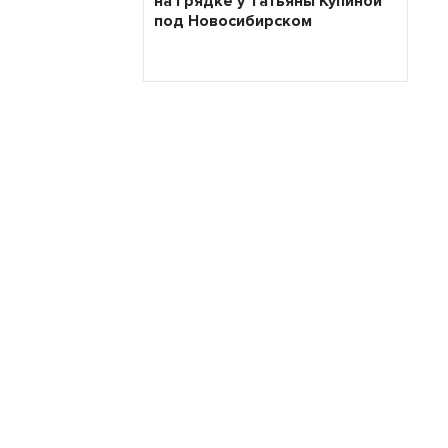
на грядке у Татьяны Купиной
под Новосибирском