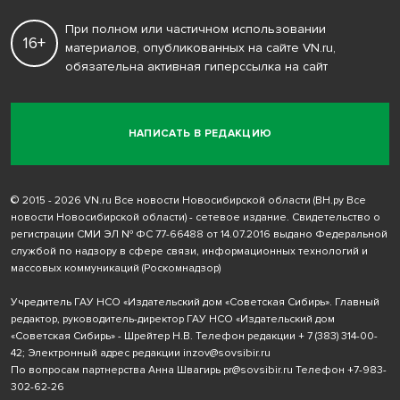
При полном или частичном использовании
16+
материалов, опубликованных на сайте VN.ru,
обязательна активная гиперссылка на сайт
НАПИСАТЬ В РЕДАКЦИЮ
© 2015 - 2026 VN.ru Все новости Новосибирской области (ВН.ру Все
новости Новосибирской области) - сетевое издание. Свидетельство о
регистрации СМИ ЭЛ № ФС 77-66488 от 14.07.2016 выдано Федеральной
службой по надзору в сфере связи, информационных технологий и
массовых коммуникаций (Роскомнадзор)
Учредитель ГАУ НСО «Издательский дом «Советская Сибирь». Главный
редактор, руководитель-директор ГАУ НСО «Издательский дом
«Советская Сибирь» - Шрейтер Н.В. Телефон редакции
+ 7 (383) 314-00-
42
; Электронный адрес редакции
inzov@sovsibir.ru
По вопросам партнерства Анна Швагирь
pr@sovsibir.ru
Телефон
+7-983-
302-62-26