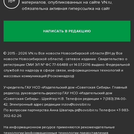
16+
материалов, опубликованных на сайте VN.ru,
обязательна активная гиперссылка на сайт
НАПИСАТЬ В РЕДАКЦИЮ
© 2015 - 2026 VN.ru Все новости Новосибирской области (ВН.ру Все
новости Новосибирской области) - сетевое издание. Свидетельство о
регистрации СМИ ЭЛ № ФС 77-66488 от 14.07.2016 выдано Федеральной
службой по надзору в сфере связи, информационных технологий и
массовых коммуникаций (Роскомнадзор)
Учредитель ГАУ НСО «Издательский дом «Советская Сибирь». Главный
редактор, руководитель-директор ГАУ НСО «Издательский дом
«Советская Сибирь» - Шрейтер Н.В. Телефон редакции
+ 7 (383) 314-00-
42
; Электронный адрес редакции
inzov@sovsibir.ru
По вопросам партнерства Анна Швагирь
pr@sovsibir.ru
Телефон
+7-983-
302-62-26
На информационном ресурсе применяются рекомендательные
технологии
(информационные технологии предоставления