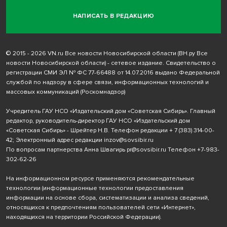
НАПИСАТЬ В РЕДАКЦИЮ
© 2015 - 2026 VN.ru Все новости Новосибирской области (ВН.ру Все
новости Новосибирской области) - сетевое издание. Свидетельство о
регистрации СМИ ЭЛ № ФС 77-66488 от 14.07.2016 выдано Федеральной
службой по надзору в сфере связи, информационных технологий и
массовых коммуникаций (Роскомнадзор)
Учредитель ГАУ НСО «Издательский дом «Советская Сибирь». Главный
редактор, руководитель-директор ГАУ НСО «Издательский дом
«Советская Сибирь» - Шрейтер Н.В. Телефон редакции
+ 7 (383) 314-00-
42
; Электронный адрес редакции
inzov@sovsibir.ru
По вопросам партнерства Анна Швагирь
pr@sovsibir.ru
Телефон
+7-983-
302-62-26
На информационном ресурсе применяются рекомендательные
технологии
(информационные технологии предоставления
информации на основе сбора, систематизации и анализа сведений,
относящихся к предпочтениям пользователей сети «Интернет»,
находящихся на территории Российской Федерации).