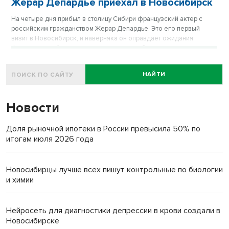
Жерар Депардье приехал в Новосибирск
На четыре дня прибыл в столицу Сибири французский актер с
российским гражданством Жерар Депардье. Это его первый
визит в Новосибирск, и наверняка он оправдает ожидания
француза – сейчас в нашем городе по-сибирски морозно и
много снега.
НАЙТИ
Новости
Доля рыночной ипотеки в России превысила 50% по
итогам июля 2026 года
Новосибирцы лучше всех пишут контрольные по биологии
и химии
Нейросеть для диагностики депрессии в крови создали в
Новосибирске