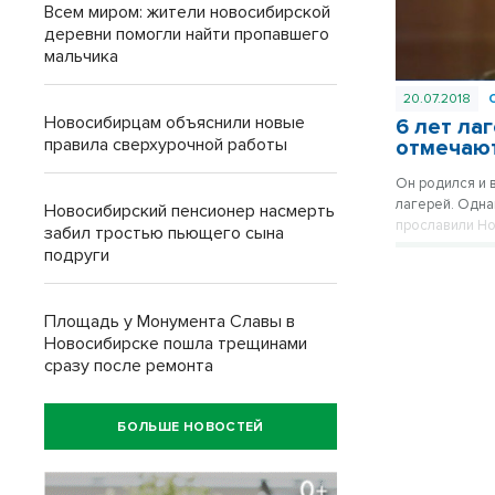
Всем миром: жители новосибирской
деревни помогли найти пропавшего
мальчика
20.07.2018
Новосибирцам объяснили новые
6 лет ла
правила сверхурочной работы
отмечаю
Он родился и 
лагерей. Одна
Новосибирский пенсионер насмерть
прославили Но
забил тростью пьющего сына
рождения сове
подруги
«Библиотеки на
Площадь у Монумента Славы в
Новосибирске пошла трещинами
сразу после ремонта
БОЛЬШЕ НОВОСТЕЙ