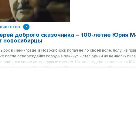
ОБЩЕСТВО
герей доброго сказочника – 100-летие Юрия 
т новосибирцы
вырос в Ленинграде, в Новосибирск попал не по своей воле, получив приг
ко после освобождения город не покинул и стал одним из немногих писа
восибирск своим литературным именем. На этой неделе исполняется 100 
тского классика Юрия Магалифа. Писателя вспоминали в Первомайском
 траве».