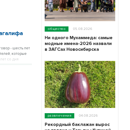
общество
05.08.2026
Магалифа
Ни одного Мухаммеда: самые
модные имена-2026 назвали
овор - шесть лет
в ЗАГСах Новосибирска
телей, которые
лет со дня
 сквере в рамках
развлечения
04.08.2026
Рекордный баклажан вырос