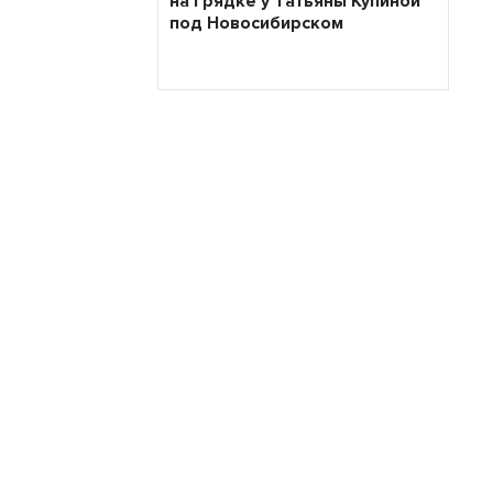
на грядке у Татьяны Купиной
под Новосибирском