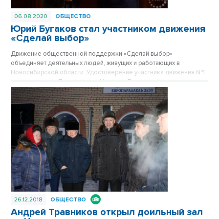
06.08.2020
ОБЩЕСТВО
Юрий Бугаков стал участником движения
«Сделай выбор»
Движение общественной поддержки «Сделай выбор»
объединяет деятельных людей, живущих и работающих в
Новосибирской области. Удостоверение участника движения №1
руководителю «Племзавода «Ирмень», Герою
Социалистического Труда СССР Юрию Бугакову вручил
Александр Карелин.
26.12.2018
ОБЩЕСТВО
Андрей Травников открыл доильный зал