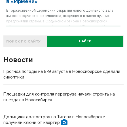
в «Ирмени»
В торжественной церемонии открытия нового доильного зала
животноводческого комплекса, входящего в число лучших
предприятий страны, в Ордынском районе Новосибирской
области принял участие губернатор Андрей Травников. На
строительство зала ушло чуть больше года.
НАЙТИ
Новости
Прогноз погоды на 8-9 августа в Новосибирске сделали
синоптики
Площадки для контроля перегруза начали строить на
въездах в Новосибирск
Дольщики долгостроя на Титова в Новосибирске
получили ключи от квартир