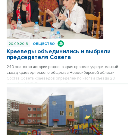
20.09.2018
ОБЩЕСТВО
Краеведы объединились и выбрали
председателя Совета
240 знатоков истории родного края провели учредительный
съезд краеведческого общества Новосибирской области.
Состав Совета краеведов определен по итогам съезда 20
сентября 2018. Председателем Совета краеведческого
общества стала директор АНО «Историческое общество СФО»
Екатерина Болдырева. В общество могут вступать любители
истории с 14-летнего возраста.