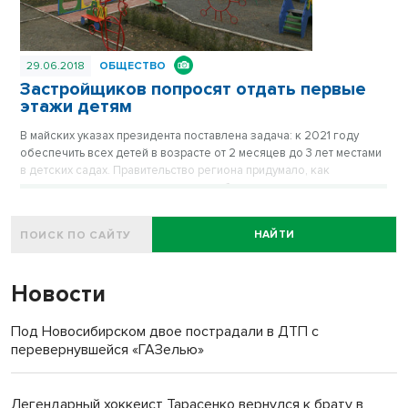
29.06.2018
ОБЩЕСТВО
Застройщиков попросят отдать первые
этажи детям
В майских указах президента поставлена задача: к 2021 году
обеспечить всех детей в возрасте от 2 месяцев до 3 лет местами
в детских садах. Правительство региона придумало, как
выполнить поставленные задачи: в области построят семь новых
садов, заставят застройщиков изменить проекты зданий и снизят
оплату за аренду в частных садах.
НАЙТИ
Новости
Под Новосибирском двое пострадали в ДТП с
перевернувшейся «ГАЗелью»
Легендарный хоккеист Тарасенко вернулся к брату в