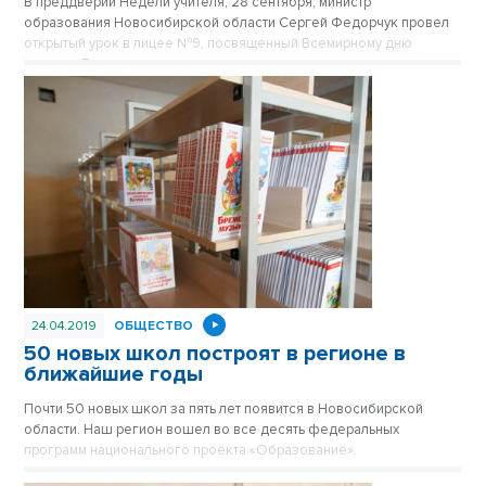
В преддверии Недели учителя, 28 сентября, министр
образования Новосибирской области Сергей Федорчук провел
открытый урок в лицее №9, посвященный Всемирному дню
учителя. Его слушателями на полтора часа стали учащиеся
педагогического и ИТ-классов.
24.04.2019
ОБЩЕСТВО
50 новых школ построят в регионе в
ближайшие годы
Почти 50 новых школ за пять лет появится в Новосибирской
области. Наш регион вошел во все десять федеральных
программ национального проекта «Образование».