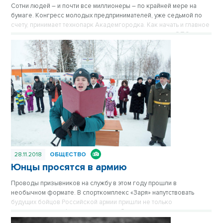
Сотни людей – и почти все миллионеры – по крайней мере на
бумаге. Конгресс молодых предпринимателей, уже седьмой по
счету, принимает технопарк Академгородка. Как начать и главное
успешно развить стартап – в сюжете корреспондента ОТС.
28.11.2018
ОБЩЕСТВО
Юнцы просятся в армию
Проводы призывников на службу в этом году прошли в
необычном формате. В спорткомплекс «Заря» напутствовать
будущих бойцов Российской армии пришли не только
родственники и официальные лица. Отнюдь не второстепенными
героями праздника стали... школьники.