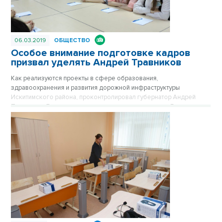
06.03.2019
ОБЩЕСТВО
Особое внимание подготовке кадров
призвал уделять Андрей Травников
Как реализуются проекты в сфере образования,
здравоохранения и развития дорожной инфраструктуры
Искитимского района, проконтролировал губернатор Андрей
Травников. Глава региона встретился со студентами Линевского
центра профобучения и отметил важность подготовки
высокопрофессиональных кадров. В поездке губернатора
сопровождали глава Искитимского района Олег Лагода и
министр образования региона Сергей Федорчук.