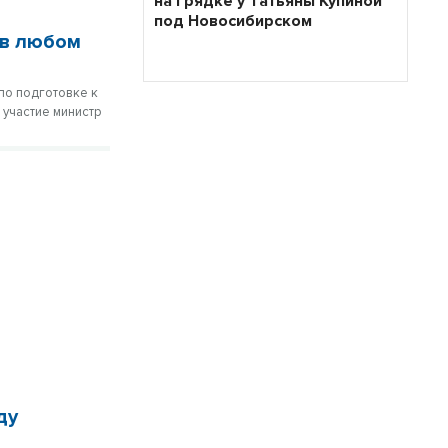
на грядке у Татьяны Купиной
под Новосибирском
 в любом
по подготовке к
 участие министр
ду