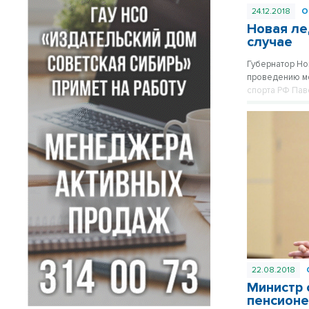
24.12.2018
О
Новая ле
случае
Губернатор Но
проведению мо
спорта РФ Пав
22.08.2018
Министр 
пенсион