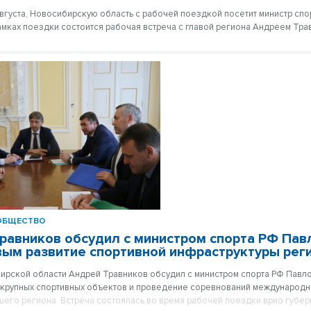
 августа, Новосибирскую область с рабочей поездкой посетит министр сп
амках поездки состоится рабочая встреча с главой региона Андреем Тра
ОБЩЕСТВО
равников обсудил с министром спорта РФ Па
ым развитие спортивной инфраструктуры рег
ирской области Андрей Травников обсудил с министром спорта РФ Пав
 крупных спортивных объектов и проведение соревнований международн
шего региона. Встреча состоялась во время рабочей поездки врио губер