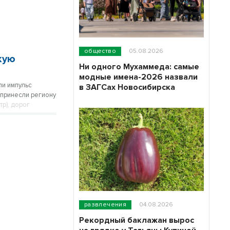
общество
05.08.2026
кую
Ни одного Мухаммеда: самые
модные имена-2026 назвали
ли импульс
в ЗАГСах Новосибирска
 принесли региону
р), дорог
 возросшего
ляемого
развлечения
04.08.2026
Рекордный баклажан вырос