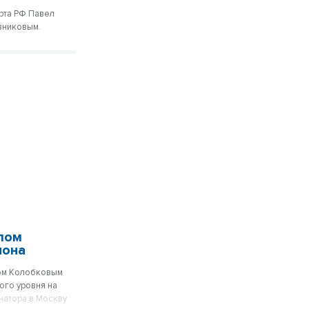
орта РФ Павел
вниковым.
влом
иона
лом Колобковым
ого уровня на
натора в Москву