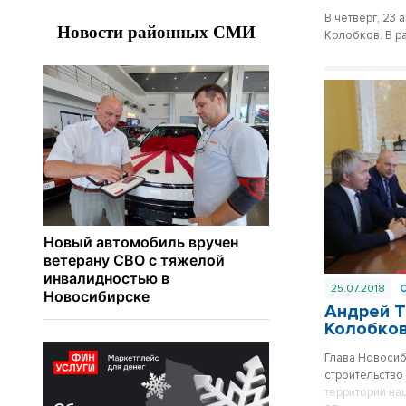
В четверг, 23
Колобков. В р
25.07.2018
Андрей Т
Колобков
Глава Новосиб
строительство
территории на