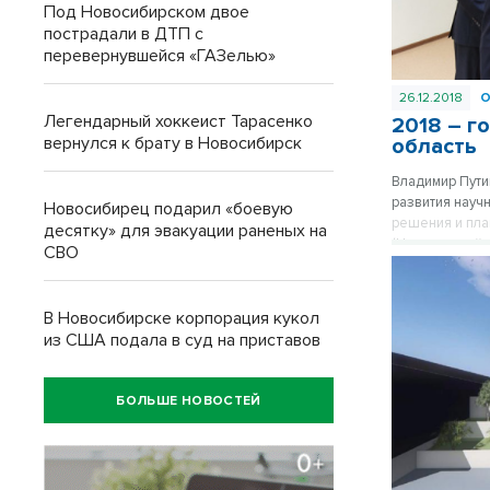
Под Новосибирском двое
пострадали в ДТП с
перевернувшейся «ГАЗелью»
26.12.2018
Легендарный хоккеист Тарасенко
2018 – г
вернулся к брату в Новосибирск
область
Владимир Пути
развития науч
Новосибирец подарил «боевую
решения и пла
десятку» для эвакуации раненых на
(Центральный 
СВО
внимания феде
губернатором
В Новосибирске корпорация кукол
из США подала в суд на приставов
БОЛЬШЕ НОВОСТЕЙ