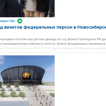
ОБЩЕСТВО
од визитов федеральных персон в Новосибирс
н впервые посетил наш регион дважды за год. Визиты Президента РФ да
но-инновационному комплексу области. Визиты федеральных чиновников
ны по развитию спорта (МЧМ-2023), здравоохранения (перинатальный цент
мост) и др. Череда визитов руководителей высокого уровня – индикатор
рального центра к амбициям и потенциалу сибирского региона, возглав
 Андреем Травниковым.