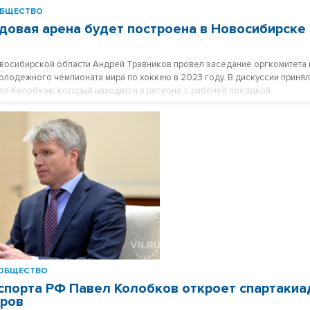
БЩЕСТВО
довая арена будет построена в Новосибирске
восибирской области Андрей Травников провел заседание оргкомитета 
лодежного чемпионата мира по хоккею в 2023 году. В дискуссии принял
ел Колобков, который находится в регионе с рабочей поездкой.
ОБЩЕСТВО
спорта РФ Павел Колобков откроет спартакиа
еров