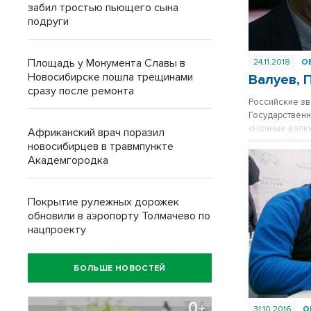
забил тростью пьющего сына
подруги
Площадь у Монумента Славы в
24.11.2018
О
Новосибирске пошла трещинами
Валуев, 
сразу после ремонта
Российские зв
Государственн
«Ночные волки
Африканский врач поразил
деятель Никол
новосибирцев в травмпункте
Новосибирске 
Академгородка
Покрытие рулежных дорожек
обновили в аэропорту Толмачево по
нацпроекту
БОЛЬШЕ НОВОСТЕЙ
31.10.2016
О