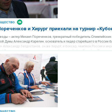
БЩЕСТВО
Пореченков и Хирург приехали на турнир «Куб
езды – актер Михаил Пореченков, трехкратный победитель Олимпийских и
ой Думы Александр Карелин, основатель и лидер старейшего в России б
» Александр Залдостанов, он же Хирург, и боксер, чемпион России и мир
ай Валуев приехали на международный турнир «Кубок Дружбы». Турнир пр
сегодня, 24 ноября, в ЛДС Сибирь.
БЩЕСТВО