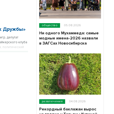
общество
05.08.2026
ок Дружбы»
Ни одного Мухаммеда: самые
гр, депутат
модные имена-2026 назвали
айкерского клуба
в ЗАГСах Новосибирска
а, политический
оходит в
развлечения
04.08.2026
Рекордный баклажан вырос