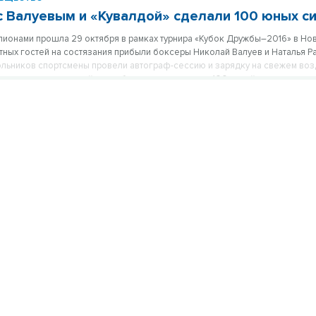
с Валуевым и «Кувалдой» сделали 100 юных с
пионами прошла 29 октября в рамках турнира «Кубок Дружбы–2016» в Но
тных гостей на состязания прибыли боксеры Николай Валуев и Наталья Р
льников спортсмены провели автограф-сессию и зарядку на свежем воз
м с легендами российского бокса пришли около 100 детей.