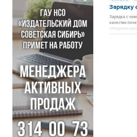
Зарядку 
Зарядка с чем
качестве поче
сибирских шко
кулаками рядо