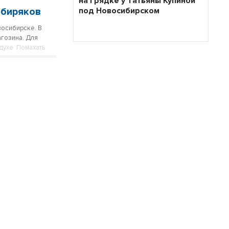
на грядке у Татьяны Купиной
ибиряков
под Новосибирском
восибирске. В
агозина. Для
духе. Помахать