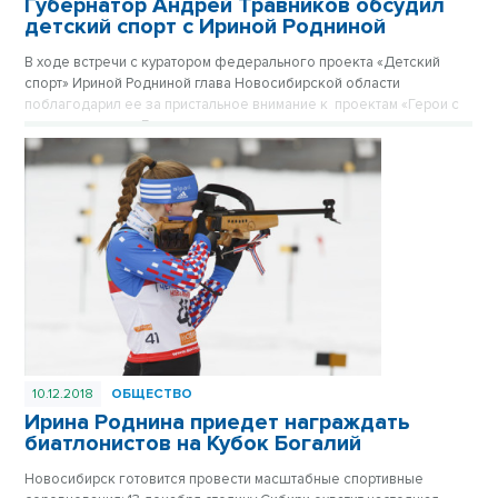
Губернатор Андрей Травников обсудил
детский спорт с Ириной Родниной
В ходе встречи с куратором федерального проекта «Детский
спорт» Ириной Родниной глава Новосибирской области
поблагодарил ее за пристальное внимание к проектам «Герои с
нашего двора», «Герои с неограниченными возможностями» и
«Тренер с нашего двора», которые запущены в регионе.
10.12.2018
ОБЩЕСТВО
Ирина Роднина приедет награждать
биатлонистов на Кубок Богалий
Новосибирск готовится провести масштабные спортивные