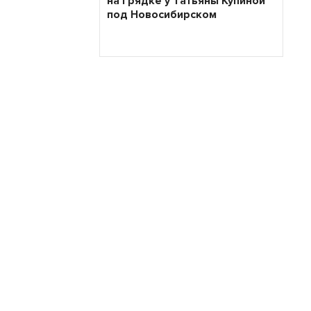
на грядке у Татьяны Купиной
под Новосибирском