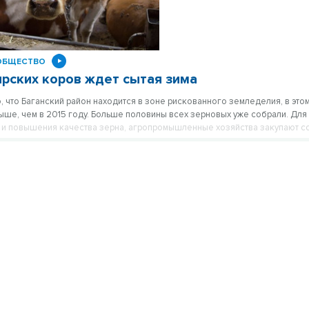
ОБЩЕСТВО
рских коров ждет сытая зима
о, что Баганский район находится в зоне рискованного земледелия, в это
ыше, чем в 2015 году. Больше половины всех зерновых уже собрали. Для
 и повышения качества зерна, агропромышленные хозяйства закупают 