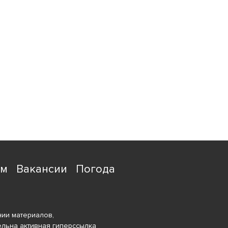
ям
Вакансии
Погода
ии материалов,
ельна активная гиперссылка