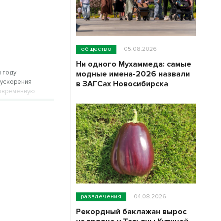
общество
05.08.2026
Ни одного Мухаммеда: самые
м году
модные имена-2026 назвали
 ускорения
в ЗАГСах Новосибирска
современную
развлечения
04.08.2026
Рекордный баклажан вырос