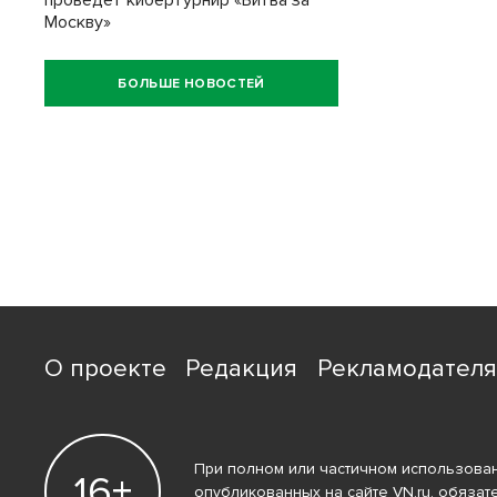
проведет кибертурнир «Битва за
Москву»
БОЛЬШЕ НОВОСТЕЙ
О проекте
Редакция
Рекламодател
При полном или частичном использован
16+
опубликованных на сайте VN.ru, обязат