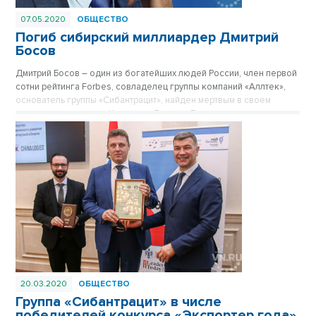
07.05.2020
ОБЩЕСТВО
Погиб сибирский миллиардер Дмитрий
Босов
Дмитрий Босов – один из богатейших людей России, член первой
сотни рейтинга Forbes, совладелец группы компаний «Аллтек»,
основатель группы «Сибантрацит», найден мертвым в своем
подмосковном доме. Компании Дмитрия Босова играют
значительную роль в экономике Новосибирской области.
20.03.2020
ОБЩЕСТВО
Группа «Сибантрацит» в числе
победителей конкурса «Экспортер года»