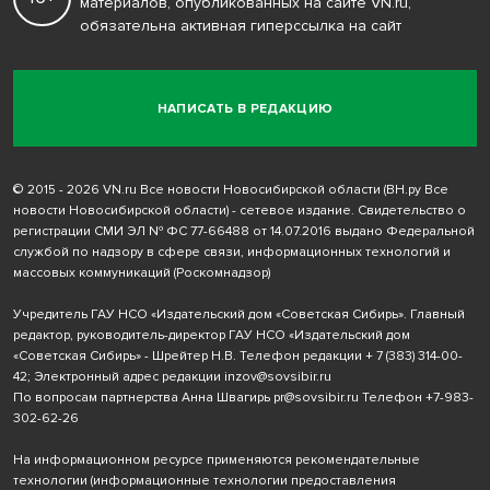
материалов, опубликованных на сайте VN.ru,
обязательна активная гиперссылка на сайт
НАПИСАТЬ В РЕДАКЦИЮ
© 2015 - 2026 VN.ru Все новости Новосибирской области (ВН.ру Все
новости Новосибирской области) - сетевое издание. Свидетельство о
регистрации СМИ ЭЛ № ФС 77-66488 от 14.07.2016 выдано Федеральной
службой по надзору в сфере связи, информационных технологий и
массовых коммуникаций (Роскомнадзор)
Учредитель ГАУ НСО «Издательский дом «Советская Сибирь». Главный
редактор, руководитель-директор ГАУ НСО «Издательский дом
«Советская Сибирь» - Шрейтер Н.В. Телефон редакции
+ 7 (383) 314-00-
42
; Электронный адрес редакции
inzov@sovsibir.ru
По вопросам партнерства Анна Швагирь
pr@sovsibir.ru
Телефон
+7-983-
302-62-26
На информационном ресурсе применяются рекомендательные
технологии
(информационные технологии предоставления