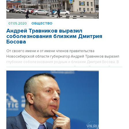
07.05.2020
ОБЩЕСТВО
Андрей Травников выразил
соболезнования близким Дмитрия
Босова
От своего имени и от имени членов правительства
Новосибирской области губернатор Андрей Травников выразил
глубокие соболезнования родным и близким Дмитрия Босова. В
частности, глава региона отметил, что Дмитрий Борисович Босов
был надежным партнером.