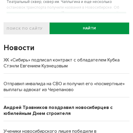
Театральный сквер, сквер им. Чаплыгина и еще несколько
остановок транспорта получили названия в Новосибирске. Об
этом стало известно сегодня, 15 мая, на заседании городской
комиссии по присвоению наименований.
НАЙТИ
Новости
ХК «Сибирь» подписал контракт с обладателем Кубка
Стэнли Евгением Кузнецовым
Отправил инвалида на СВО и получил его «посмертные»
выплаты адвокат из Черепаново
Андрей Травников поздравил новосибирцев с
юбилейным Днем строителя
Ученики новосибирского лицея победили в