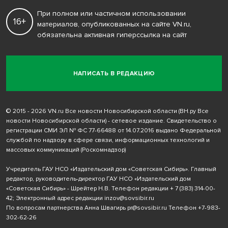
При полном или частичном использовании
16+
материалов, опубликованных на сайте VN.ru,
обязательна активная гиперссылка на сайт
НАПИСАТЬ В РЕДАКЦИЮ
© 2015 - 2026 VN.ru Все новости Новосибирской области (ВН.ру Все
новости Новосибирской области) - сетевое издание. Свидетельство о
регистрации СМИ ЭЛ № ФС 77-66488 от 14.07.2016 выдано Федеральной
службой по надзору в сфере связи, информационных технологий и
массовых коммуникаций (Роскомнадзор)
Учредитель ГАУ НСО «Издательский дом «Советская Сибирь». Главный
редактор, руководитель-директор ГАУ НСО «Издательский дом
«Советская Сибирь» - Шрейтер Н.В. Телефон редакции
+ 7 (383) 314-00-
42
; Электронный адрес редакции
inzov@sovsibir.ru
По вопросам партнерства Анна Швагирь
pr@sovsibir.ru
Телефон
+7-983-
302-62-26