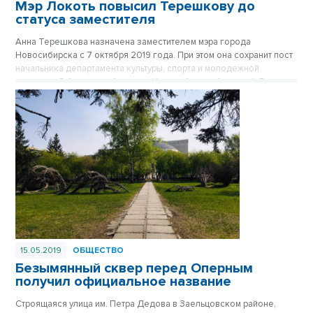
Мэр Локоть повысил Терешкову до
статуса заместителя
Анна Терешкова назначена заместителем мэра города
Новосибирска с 7 октября 2019 года. При этом она сохранит пост
начальника департамента культуры, спорта и молодежной
политики. Об этом сообщил мэр Новосибирска Анатолий Локоть
на своей странице в Фейсбук.
15.05.2019
ОБЩЕСТВО
Безымянный сквер перед Оперным
получил официальное название
Строящаяся улица им. Петра Дедова в Заельцовском районе,