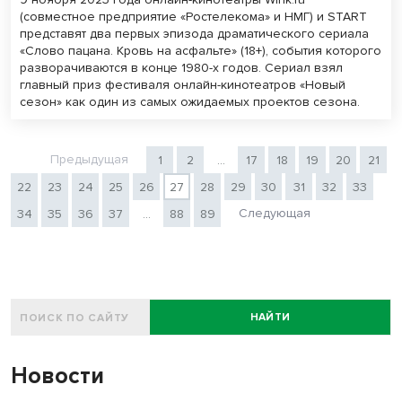
(совместное предприятие «Ростелекома» и НМГ) и START
представят два первых эпизода драматического сериала
«Слово пацана. Кровь на асфальте» (18+), события которого
разворачиваются в конце 1980-х годов. Сериал взял
главный приз фестиваля онлайн-кинотеатров «Новый
сезон» как один из самых ожидаемых проектов сезона.
Предыдущая
1
2
...
17
18
19
20
21
22
23
24
25
26
27
28
29
30
31
32
33
Следующая
34
35
36
37
...
88
89
НАЙТИ
Новости