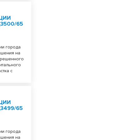
ЦИИ
_3500/65
ии города
ешения на
зрешенного
питального
стка с
ЦИИ
3499/65
ии города
ешения на