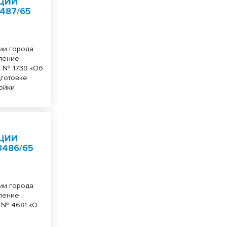
ЦИИ
487/65
ии города
вление
1 № 1739 «Об
дготовке
ойки
ЦИИ
3486/65
ии города
вление
4 № 4681 «О