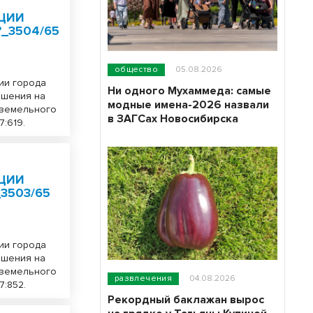
ЦИИ
№_3504/65
общество
05.08.2026
ии города
Ни одного Мухаммеда: самые
ешения на
модные имена-2026 назвали
 земельного
в ЗАГСах Новосибирска
7:619.
ЦИИ
3503/65
ии города
ешения на
 земельного
развлечения
04.08.2026
7:852.
Рекордный баклажан вырос