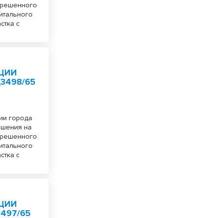
зрешенного
питального
стка с
ЦИИ
3498/65
ии города
ешения на
зрешенного
питального
стка с
ЦИИ
497/65