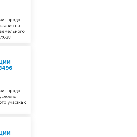
ии города
ешения на
 земельного
7:628.
ЦИИ
3496
ии города
 условно
го участка с
ЦИИ