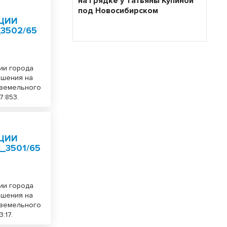
на грядке у Татьяны Купиной
под Новосибирском
ЦИИ
3502/65
ии города
ешения на
 земельного
7:853.
ЦИИ
_3501/65
ии города
ешения на
 земельного
:17.