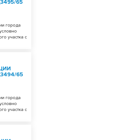
3495/65
ии города
 условно
го участка с
ЦИИ
_3494/65
ии города
 условно
го участка с