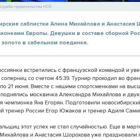
-службы правительства НСО
ирские саблистки Алина Михайлова и Анастасия 
ионками Европы. Девушки в составе сборной Рос
 золото в сабельном поединке.
оссиянки встретились с французской командой и ув
 соперниц со счетом 45:39. Турнир проходил во фра
6 по 21 июня. Вместе с нашими спортсменками на выс
 поднялись москвичка Александра Михайлова и двук
я чемпионка Яна Егорян. Подготовили новосибирски
й тренер России Егор Южаков и тренер Адиля Сами
льщиц этот успех не стал случайностью. Еще в март
 Михайлова и Анастасия Шорохова уже праздновали 