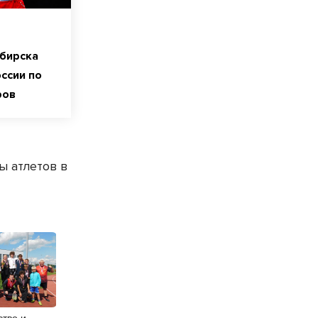
ибирска
ссии по
ров
ы атлетов в
ство и