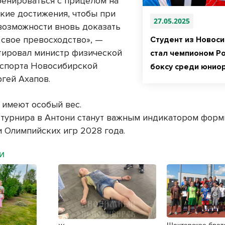
тренироваться с прицелом на
кие достижения, чтобы при
27.05.2025
возможности вновь доказать
 свое превосходство», —
Студент из Новос
ировал министр физической
стал чемпионом Ро
 спорта Новосибирской
боксу среди юнио
ргей Ахапов.
 имеют особый вес.
 турнира в Антони станут важным индикатором форм
 Олимпийских игр 2028 года.
МИ
Шахтерское брат