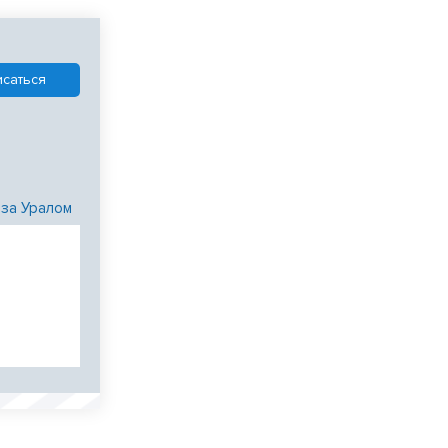
 за Уралом
и