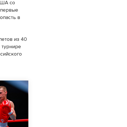
США со
 впервые
опасть в
летов из 40
а турнире
ссийского