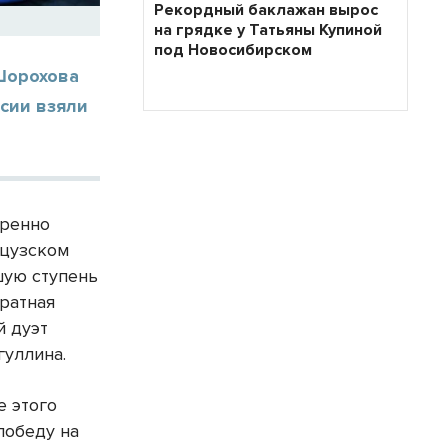
Рекордный баклажан вырос
на грядке у Татьяны Купиной
под Новосибирском
Шорохова
сии взяли
еренно
нцузском
шую ступень
ратная
й дуэт
гуллина.
е этого
победу на