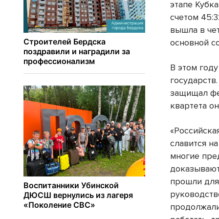
этапе Кубк
счетом 45:3
вышла в че
основной со
В этом год
государств
защищал фе
квартета он
«Российска
славится на
многие пре
доказывают
прошли для
руководств
продолжали