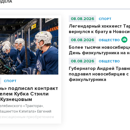
ЗДЕЛА
08.08.2026
СПОРТ
Легендарный хоккеист Та
вернулся к брату в Новос
08.08.2026
ОБЩЕСТВО
Более тысячи новосибирц
День физкультурника на 
08.08.2026
ОБЩЕСТВО
Губернатор Андрей Травн
подравил новосибирцев с
физкультурника
СПОРТ
рь» подписал контракт
елем Кубка Стэнли
 Кузнецовым
елябинского «Трактора»,
ашингтон Кэпиталз» Евгений
л сенсационным приобретением
Хоккейный клуб выиграл борьбу
игрока с руководством