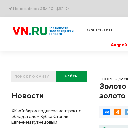
Новосибирск
25.1 °C
$82.17↑
Все новости
ОБЩЕСТВО
Новосибирской
области
Андрей 
НАЙТИ
СПОРТ
→
Дост
Золото
Новости
золото
ХК «Сибирь» подписал контракт с
обладателем Кубка Стэнли
Евгением Кузнецовым