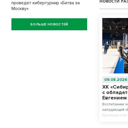
НОВОСТИ РА
проведет кибертурнир «Битва за
Москву»
БОЛЬШЕ НОВОСТЕЙ
09.08.2026
ХК «Сиби
с обладат
Евгением
Воспитанник ч
нападающий «В
Кузнецов ста
ХК «Сибирь». 
за именитого 