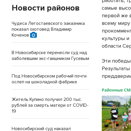
работать, 
Новости районов
самые высо
первой же 
всему миру
Чудеса Легостаевского заказника
показал охотовед Владимир
прокоммент
Коченов
культуры и
области Се
В Новосибирске перенесли суд над
заболевшим экс-гаишником Гусевым
Эти победы
Результаты
преддверии
Под Новосибирском рабочий почти
ослеп на шоколадной фабрике
Районные С
Житель Купино получил 200 тыс.
рублей за смерть матери от COVID-
19
Новосибирский суд наказал