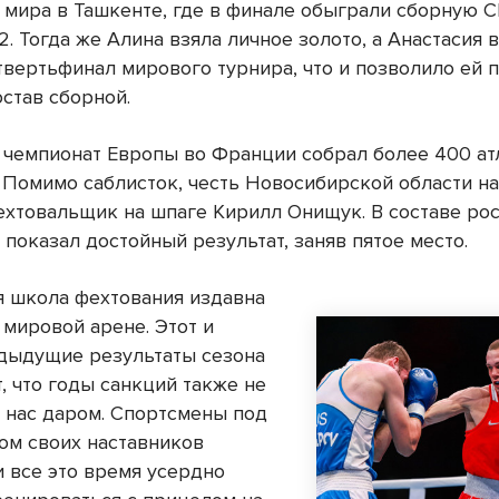
а мира в Ташкенте, где в финале обыграли сборную 
2. Тогда же Алина взяла личное золото, а Анастасия
твертьфинал мирового турнира, что и позволило ей п
став сборной.
у чемпионат Европы во Франции собрал более 400 ат
. Помимо саблисток, честь Новосибирской области н
хтовальщик на шпаге Кирилл Онищук. В составе ро
 показал достойный результат, заняв пятое место.
я школа фехтования издавна
 мировой арене. Этот и
дыдущие результаты сезона
, что годы санкций также не
 нас даром. Спортсмены под
ом своих наставников
 все это время усердно