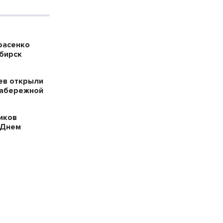
расенко
ибирск
ев открыли
набережной
иков
 Днем