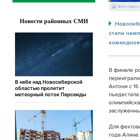
Фото пресс
Новосиб
стали чемп
командное
В финале р
переиграли
Антони с 1
пьедестала
олимпийска
заслуженны
Для фехтова
года Алина