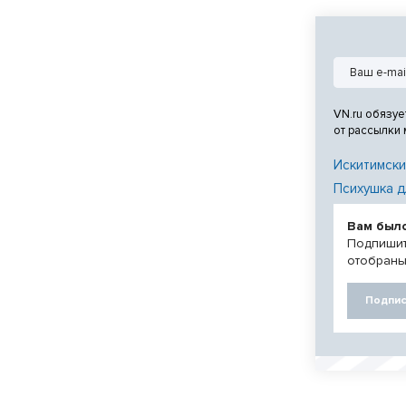
«Трактора».
VN.ru обязуе
от рассылки
Искитимски
Психушка д
Вам был
Подпишит
отобраны
Подпис