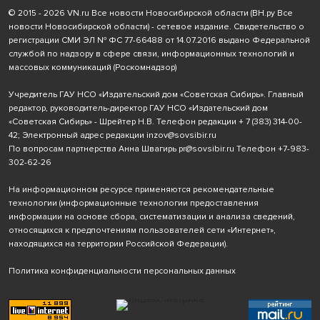
© 2015 - 2026 VN.ru Все новости Новосибирской области (ВН.ру Все
новости Новосибирской области) - сетевое издание. Свидетельство о
регистрации СМИ ЭЛ № ФС 77-66488 от 14.07.2016 выдано Федеральной
службой по надзору в сфере связи, информационных технологий и
массовых коммуникаций (Роскомнадзор)
Учредитель ГАУ НСО «Издательский дом «Советская Сибирь». Главный
редактор, руководитель-директор ГАУ НСО «Издательский дом
«Советская Сибирь» - Шрейтер Н.В. Телефон редакции
+ 7 (383) 314-00-
42
; Электронный адрес редакции
inzov@sovsibir.ru
По вопросам партнерства Анна Швагирь
pr@sovsibir.ru
Телефон
+7-983-
302-62-26
На информационном ресурсе применяются рекомендательные
технологии
(информационные технологии предоставления
информации на основе сбора, систематизации и анализа сведений,
относящихся к предпочтениям пользователей сети «Интернет»,
находящихся на территории Российской Федерации).
Политика конфиденциальности персональных данных