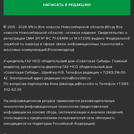
НАПИСАТЬ В РЕДАКЦИЮ
© 2015 - 2026 VN.ru Все новости Новосибирской области (ВН.ру Все
новости Новосибирской области) - сетевое издание. Свидетельство о
регистрации СМИ ЭЛ № ФС 77-66488 от 14.07.2016 выдано Федеральной
службой по надзору в сфере связи, информационных технологий и
массовых коммуникаций (Роскомнадзор)
Учредитель ГАУ НСО «Издательский дом «Советская Сибирь». Главный
редактор, руководитель-директор ГАУ НСО «Издательский дом
«Советская Сибирь» - Шрейтер Н.В. Телефон редакции
+ 7 (383) 314-00-
42
; Электронный адрес редакции
inzov@sovsibir.ru
По вопросам партнерства Анна Швагирь
pr@sovsibir.ru
Телефон
+7-983-
302-62-26
На информационном ресурсе применяются рекомендательные
технологии
(информационные технологии предоставления
информации на основе сбора, систематизации и анализа сведений,
относящихся к предпочтениям пользователей сети «Интернет»,
находящихся на территории Российской Федерации).