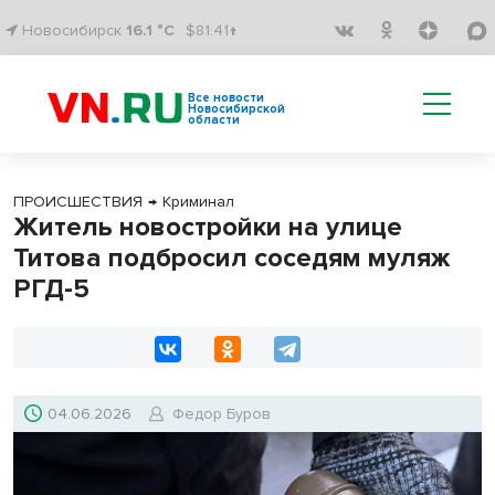
Новосибирск
16.1 °C
$81.41↑
Все новости
Новосибирской
области
ПРОИСШЕСТВИЯ
→
Криминал
Житель новостройки на улице
Титова подбросил соседям муляж
РГД-5
04.06.2026
Федор Буров