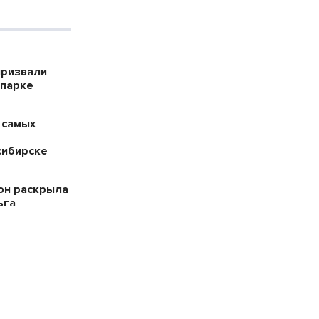
призвали
опарке
 самых
сибирске
он раскрыла
ьга