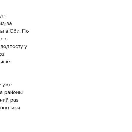
ует
из-за
ы в Оби. По
ого
 водпосту у
ка
выше
е уже
на районы
дний раз
ноптики