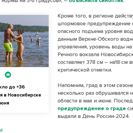
 нормы на 3-6 градусов», –
объяснила синоптик
.
Кроме того, в регионе действ
штормовое предупреждение 
опасного подъема уровня вод
данным Верхне-Обского водн
управления, уровень воды на
Речного вокзала Новосибирс
составляет 378 см – на18 см 
критической отметки.
Напомним, град в этом сезон
кло до +36
несколько раз обрушивался 
я в Новосибирске
области в мае и июне. После
июня
предупреждение о граде
си
выдали в День России-2024.
МИ