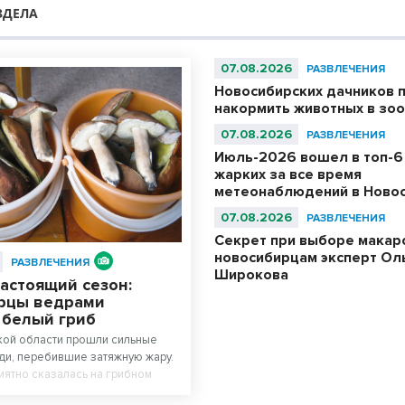
ЗДЕЛА
07.08.2026
РАЗВЛЕЧЕНИЯ
Новосибирских дачников 
накормить животных в зо
07.08.2026
РАЗВЛЕЧЕНИЯ
Июль-2026 вошел в топ-6
жарких за все время
метеонаблюдений в Ново
07.08.2026
РАЗВЛЕЧЕНИЯ
Секрет при выборе макар
новосибирцам эксперт Ол
РАЗВЛЕЧЕНИЯ
Широкова
астоящий сезон:
рцы ведрами
 белый гриб
кой области прошли сильные
и, перебившие затяжную жару.
иятно сказалась на грибном
сах региона начался настоящий