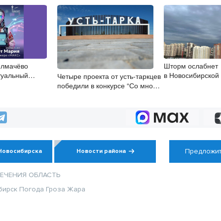
олмачёво
Шторм ослабнет
туальный
в Новосибирской
Четыре проекта от усть-таркцев
7 августа
победили в конкурсе “Со мной
регион успешнее”
Предложит
Новосибирска
Новости района
ЛЕЧЕНИЯ
ОБЛАСТЬ
бирск
Погода
Гроза
Жара