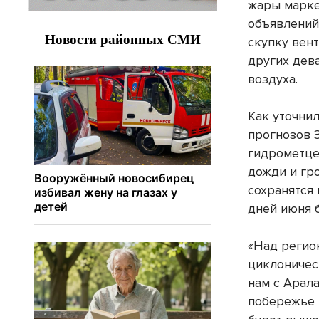
жары марке
объявлений
скупку вен
других дев
воздуха.
Как уточнил
прогнозов 
гидрометце
дожди и гр
сохранятся
дней июня 
«Над регио
циклоничес
нам с Арала
побережье 