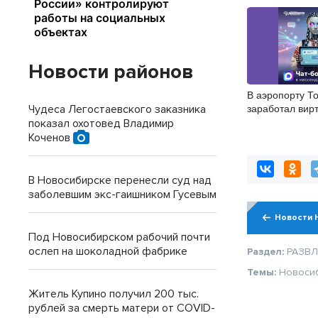
Новости районов
В аэропорту Т
заработал вир
Чудеса Легостаевского заказника
помощник
показал охотовед Владимир
Коченов
В Новосибирске перенесли суд над
заболевшим экс-гаишником Гусевым
Новости 
Под Новосибирском рабочий почти
ослеп на шоколадной фабрике
Раздел:
РАЗВ
Темы:
Новоси
Житель Купино получил 200 тыс.
рублей за смерть матери от COVID-