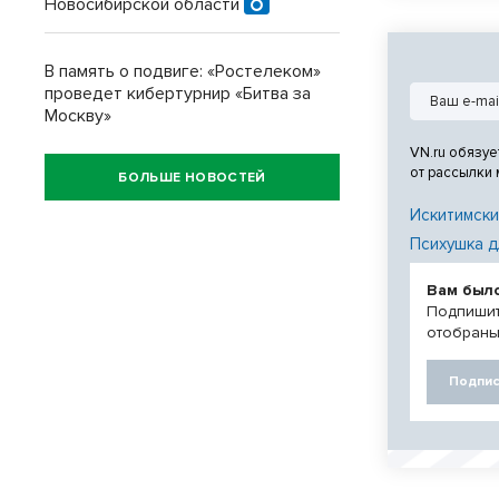
Новосибирской области
сезон, утверж
В память о подвиге: «Ростелеком»
проведет кибертурнир «Битва за
Москву»
VN.ru обязуе
от рассылки
БОЛЬШЕ НОВОСТЕЙ
Искитимски
Психушка д
Вам был
Подпишит
отобраны
Подпис