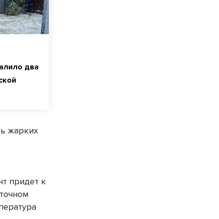
алило два
ской
ть жарких
нт придет к
сточном
пература