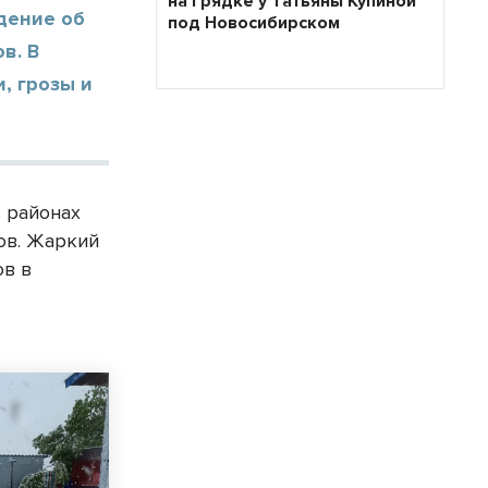
на грядке у Татьяны Купиной
дение об
под Новосибирском
в. В
, грозы и
 районах
сов. Жаркий
ов в