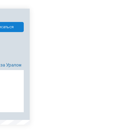
 за Уралом
и