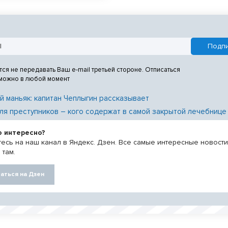
дают любители тихой охоты.
тся не передавать Ваш e-mail третьей стороне. Отписаться
 можно в любой момент
й маньяк: капитан Чеплыгин рассказывает
ля преступников – кого содержат в самой закрытой лечебнице
о интересно?
есь на наш канал в Яндекс. Дзен. Все самые интересные новост
 там.
аться на Дзен