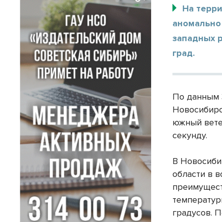
На терр
аномально 
западных 
град.
По данным 
Новосибирс
южный ветер
секунду.
В Новосиби
области в 
преимущест
температур
градусов. 