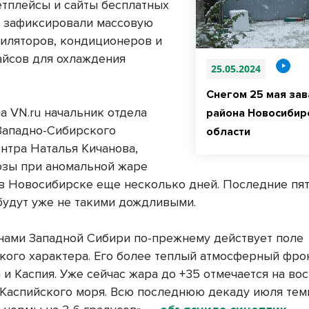
тплейсы и сайты бесплатных
 зафиксировали массовую
тиляторов, кондиционеров и
айсов для охлаждения
25.05.2024
Снегом 25 мая зав
а VN.ru начальник отдела
района Новосибир
Западно-Сибирского
области
нтра Наталья Кичанова,
озы при аномальной жаре
 в Новосибирске еще несколько дней. Последние пя
будут уже не такими дождливыми.
нами Западной Сибири по-прежнему действует поле
кого характера. Его более теплый атмосферный фро
 и Каспия. Уже сейчас жара до +35 отмечается на во
Каспийского моря. Всю последнюю декаду июля тем