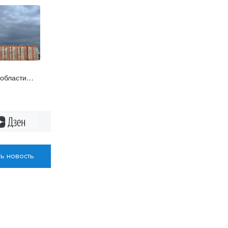
 области
Дзен
ь новость