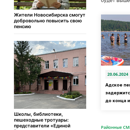
будет выше
20.06.2024
Адское пе
задержитс
до конца 
Районные С