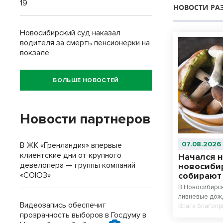
19
НОВОСТИ РА
Новосибирский суд наказал
водителя за смерть пенсионерки на
вокзале
БОЛЬШЕ НОВОСТЕЙ
Новости партнеров
07.08.2026
В ЖК «Гренландия» впервые
клиентские дни от крупного
Начался н
девелопера — группы компаний
новосиби
«СОЮЗ»
собирают
В Новосибирс
ливневые дожд
Видеозапись обеспечит
Влага благопр
прозрачность выборов в Госдуму в
сезоне — в ле