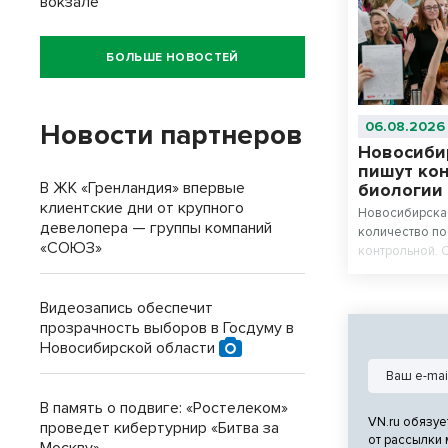
вокзале
БОЛЬШЕ НОВОСТЕЙ
Новости партнеров
06.08.2026
Новосиби
пишут ко
В ЖК «Гренландия» впервые
биологии
клиентские дни от крупного
Новосибирская
девелопера — группы компаний
количество п
«СОЮЗ»
контрольной. 
химию и биоло
Видеозапись обеспечит
прозрачность выборов в Госдуму в
Новосибирской области
В память о подвиге: «Ростелеком»
VN.ru обязуе
проведет кибертурнир «Битва за
от рассылки