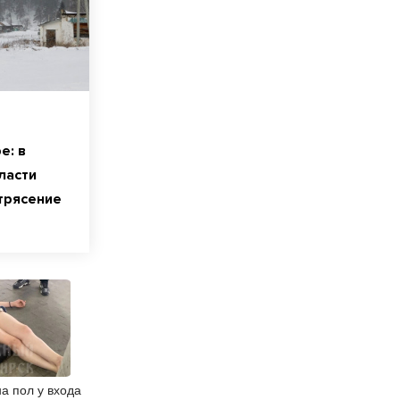
е: в
ласти
трясение
а пол у входа