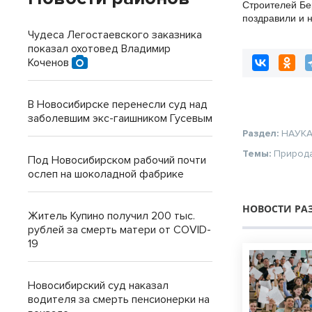
Строителей Бе
поздравили и 
профессионал
Чудеса Легостаевского заказника
показал охотовед Владимир
Коченов
В Новосибирске перенесли суд над
заболевшим экс-гаишником Гусевым
Раздел:
НАУК
Темы:
Природ
Под Новосибирском рабочий почти
ослеп на шоколадной фабрике
НОВОСТИ РА
Житель Купино получил 200 тыс.
рублей за смерть матери от COVID-
19
Новосибирский суд наказал
водителя за смерть пенсионерки на