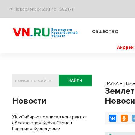
Новосибирск
23.1 °C
$82.17↑
Все новости
ОБЩЕСТВО
Новосибирской
области
Андрей 
НАЙТИ
НАУКА
→
Прир
Землет
Новости
Новоси
ХК «Сибирь» подписал контракт с
обладателем Кубка Стэнли
Евгением Кузнецовым