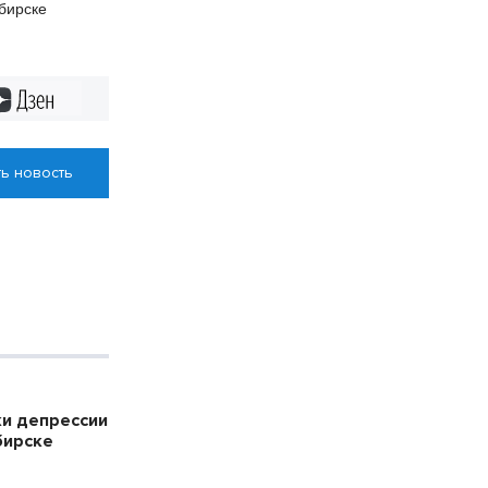
бирске
Дзен
ь новость
ки депрессии
бирске