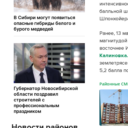
интенсивнос
балльной ш
Шпонхойера 
Ранее, 13 
магнитудой 
восточнее 
Калиновка
землетрясе
5,2 балла п
Районные С
Новости районов