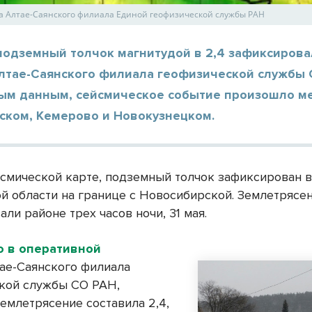
та Алтае-Саянского филиала Единой геофизической службы РАН
подземный толчок магнитудой в 2,4 зафиксиров
лтае-Саянского филиала геофизической службы 
ым данным, сейсмическое событие произошло м
ском, Кемерово и Новокузнецком.
йсмической карте, подземный толчок зафиксирован 
й области на границе с Новосибирской. Землетрясе
ли районе трех часов ночи, 31 мая.
о в оперативной
ае-Саянского филиала
кой службы СО РАН,
емлетрясение составила 2,4,