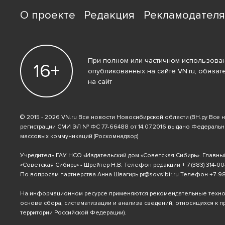
О проекте
Редакция
Рекламодател
При полном или частичном использован
16+
опубликованных на сайте VN.ru, обязат
на сайт
© 2015 - 2026 VN.ru Все новости Новосибирской области (ВН.ру Все 
регистрации СМИ ЭЛ № ФС 77-66488 от 14.07.2016 выдано Федераль
массовых коммуникаций (Роскомнадзор)
Учредитель ГАУ НСО «Издательский дом «Советская Сибирь». Главны
«Советская Сибирь» - Шрейтер Н.В. Телефон редакции
+ 7 (383) 314-00
По вопросам партнерства Анна Швагирь
pr@sovsibir.ru
Телефон
+7-9
На информационном ресурсе применяются рекомендательные техн
основе сбора, систематизации и анализа сведений, относящихся к 
территории Российской Федерации).