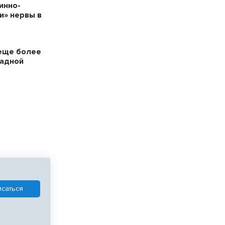
инно-
и» нервы в
еще более
падной