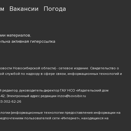
ям
Вакансии
Погода
ии материалов,
ельна активная гиперссылка
новости Новосибирской области) - сетевое издание. Свидетельство о
ной службой по надзору в сфере связи, информационных технологий и
й редактор, руководитель-директор ГАУ НСО «Издательский дом
-42
; Электронный адрес редакции
inzov@sovsibir.ru
83-302-62-26
ологии
(информационные технологии предоставления информации на
предпочтениям пользователей сети «Интернет», находящихся на