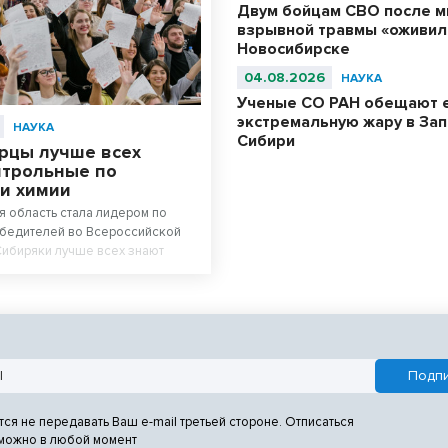
Двум бойцам СВО после м
взрывной травмы «оживил
Новосибирске
04.08.2026
НАУКА
Ученые СО РАН обещают 
экстремальную жару в За
НАУКА
Сибири
рцы лучше всех
нтрольные по
 и химии
 область стала лидером по
обедителей во Всероссийской
Сибиряки лучше всех знают
гию.
тся не передавать Ваш e-mail третьей стороне. Отписаться
 можно в любой момент