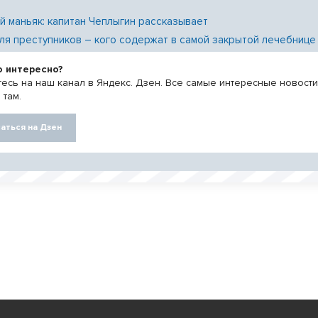
й маньяк: капитан Чеплыгин рассказывает
ля преступников – кого содержат в самой закрытой лечебнице
о интересно?
есь на наш канал в Яндекс. Дзен. Все самые интересные новост
 там.
аться на Дзен