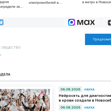
рдска
в метро в Новоси
электромобилей в
наградили за
Новосибирской области растут
изм
второй месяц
Предложит
А
ОБЩЕСТВО
а
ЗДЕЛА
06.08.2026
НАУКА
Нейросеть для диагности
в крови создали в Новоси
06.08.2026
НАУКА