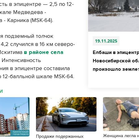
ть в эпицентре — 2,5 по 12-
кале Медведева -
- Карника (MSK-64).
мая подземный толчок
19.11.2025
4,2 случился в 16 км северо-
Искитима
в районе села
Елбаши в эпицентр
.
Интенсивность
Новосибирской об
ния в эпицентре составила
произошло земле
о 12-балльной шкале MSK-64.
МИ
Женщина легла н
Продажи подержанных