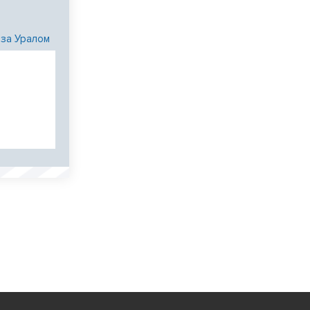
 за Уралом
и