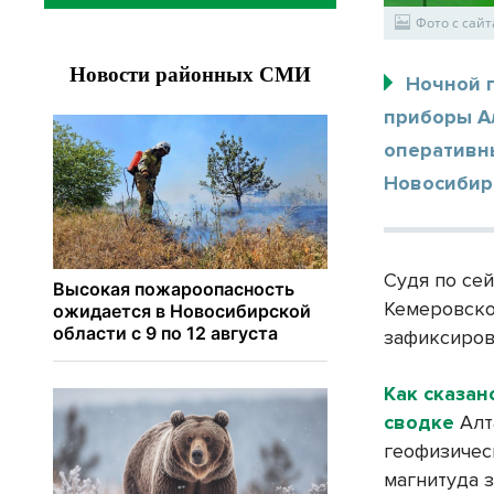
Фото с сай
Ночной 
приборы А
оперативн
Новосибир
Судя по се
Кемеровско
зафиксирова
Как сказан
сводке
Алт
геофизичес
магнитуда з