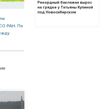
Рекордный баклажан вырос
на грядке у Татьяны Купиной
под Новосибирском
али
СО РАН. По
ежду
в
ние