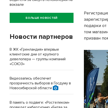
вокзале
Регистрация
БОЛЬШЕ НОВОСТЕЙ
зарегистри
подарки от 
том магази
Новости партнеров
призван по
В ЖК «Гренландия» впервые
клиентские дни от крупного
девелопера — группы компаний
«СОЮЗ»
Видеозапись обеспечит
прозрачность выборов в Госдуму в
Новосибирской области
В память о подвиге: «Ростелеком»
проведет кибертурнир «Битва за