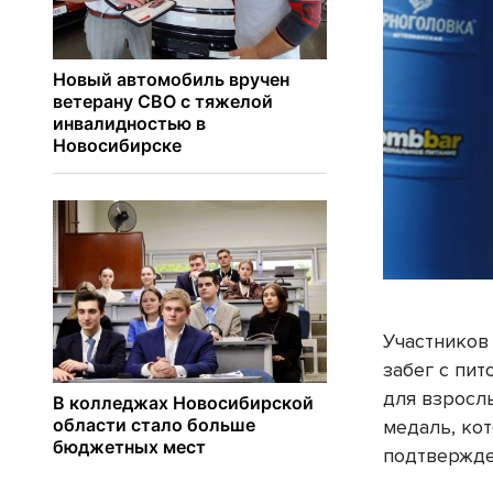
Участников 
забег с пит
для взросл
медаль, ко
подтвержде