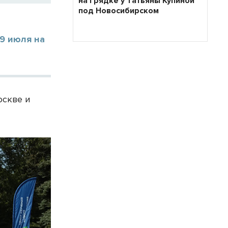
на грядке у Татьяны Купиной
под Новосибирском
9 июля на
оскве и