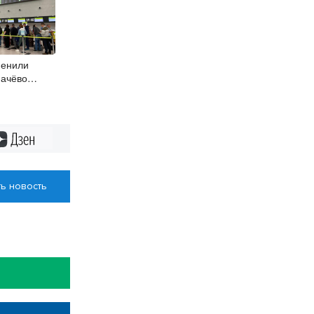
менили
мачёво
Дзен
ь новость