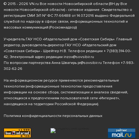
© 2015 - 2026 VN.ru Все новости Новосибирской области (ВН.ру Все
новости Новосибирской области) - сетевое издание. Свидетельство о
регистрации СМИ ЭЛ № ФС 77-66488 от 14.07.2016 выдано Федеральной
службой по надзору в сфере связи, информационных технологий и
массовых коммуникаций (Роскомнадзор)
Учредитель ГАУ НСО «Издательский дом «Советская Сибирь». Главный
редактор, руководитель-директор ГАУ НСО «Издательский дом
«Советская Сибирь» - Шрейтер Н.В. Телефон редакции
+ 7 (383) 314-00-
42
; Электронный адрес редакции
inzov@sovsibir.ru
По вопросам партнерства Анна Швагирь
pr@sovsibir.ru
Телефон
+7-983-
302-62-26
На информационном ресурсе применяются рекомендательные
технологии
(информационные технологии предоставления
информации на основе сбора, систематизации и анализа сведений,
относящихся к предпочтениям пользователей сети «Интернет»,
находящихся на территории Российской Федерации).
Политика конфиденциальности персональных данных