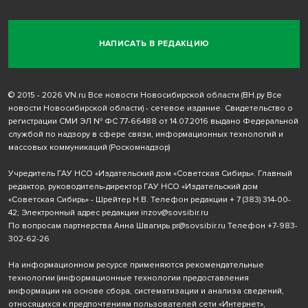
НАПИСАТЬ В РЕДАКЦИЮ
© 2015 - 2026 VN.ru Все новости Новосибирской области (ВН.ру Все
новости Новосибирской области) - сетевое издание. Свидетельство о
регистрации СМИ ЭЛ № ФС 77-66488 от 14.07.2016 выдано Федеральной
службой по надзору в сфере связи, информационных технологий и
массовых коммуникаций (Роскомнадзор)
Учредитель ГАУ НСО «Издательский дом «Советская Сибирь». Главный
редактор, руководитель-директор ГАУ НСО «Издательский дом
«Советская Сибирь» - Шрейтер Н.В. Телефон редакции
+ 7 (383) 314-00-
42
; Электронный адрес редакции
inzov@sovsibir.ru
По вопросам партнерства Анна Швагирь
pr@sovsibir.ru
Телефон
+7-983-
302-62-26
На информационном ресурсе применяются рекомендательные
технологии
(информационные технологии предоставления
информации на основе сбора, систематизации и анализа сведений,
относящихся к предпочтениям пользователей сети «Интернет»,