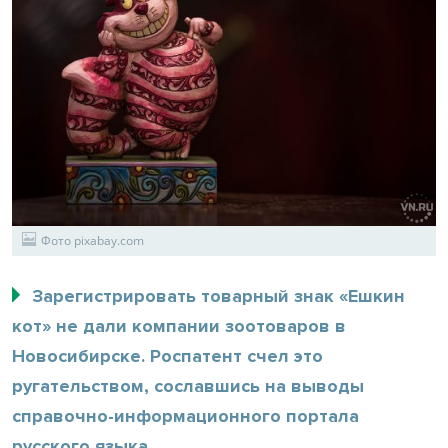
Фото pixabay.com
Зарегистрировать товарный знак «Ешкин
кот» не дали компании зоотоваров в
Новосибирске. Роспатент счел это
ругательством, сославшись на выводы
справочно-информационного портала
русского языка.