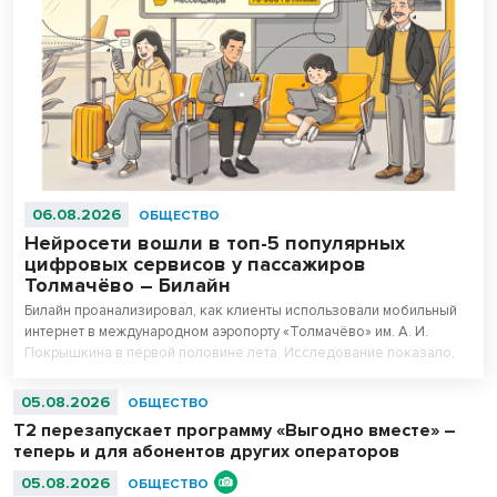
06.08.2026
ОБЩЕСТВО
Нейросети вошли в топ-5 популярных
цифровых сервисов у пассажиров
Толмачёво – Билайн
Билайн проанализировал, как клиенты использовали мобильный
интернет в международном аэропорту «Толмачёво» им. А. И.
Покрышкина в первой половине лета. Исследование показало,
что нейросети вошли в число пяти самых популярных цифровых
сервисов у пассажиров 16–44 лет. При этом миллениалы (29–44
05.08.2026
ОБЩЕСТВО
года) оказались самыми активными пользователями нейросетей в
Т2 перезапускает программу «Выгодно вместе» –
аэропорту.
теперь и для абонентов других операторов
05.08.2026
ОБЩЕСТВО