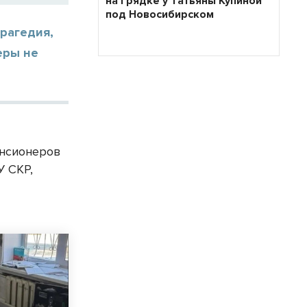
на грядке у Татьяны Купиной
под Новосибирском
рагедия,
еры не
енсионеров
У СКР,