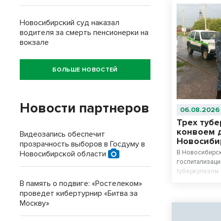
Новосибирский суд наказал
водителя за смерть пенсионерки на
вокзале
БОЛЬШЕ НОВОСТЕЙ
Новости партнеров
06.08.2026
Трех туб
конвоем 
Видеозапись обеспечит
Новосиби
прозрачность выборов в Госдуму в
В Новосибирск
Новосибирской области
госпитализаци
туберкулезом.
опасность окр
В память о подвиге: «Ростелеком»
проходить леч
проведет кибертурнир «Битва за
Москву»