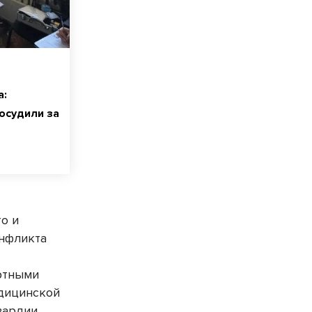
а:
осудили за
то и
онфликта
о
иртными
едицинской
вардии