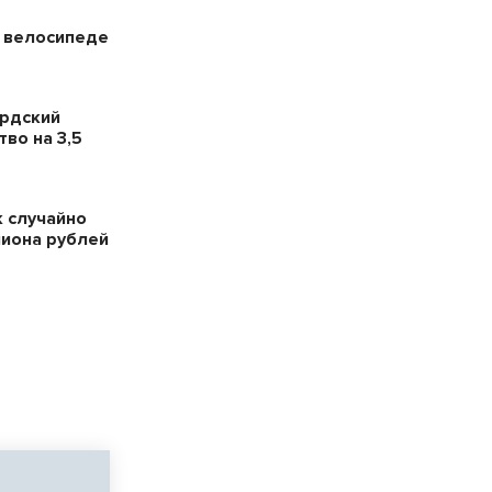
а велосипеде
ердский
во на 3,5
 случайно
лиона рублей