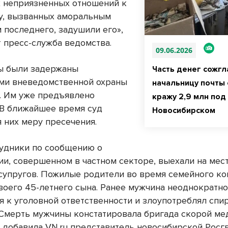
 неприязненных отношений к
у, вызванных аморальным
 последнего, задушили его»,
 пресс-служба ведомства.
09.06.2026
ы были задержаны
Часть денег сожгл
ми вневедомственной охраны
начальницу почты 
. Им уже предъявлено
кражу 2,9 млн под
 В ближайшее время суд
Новосибирском
я них меру пресечения.
удники по сообщению о
ии, совершенном в частном секторе, выехали на мес
супругов. Пожилые родители во время семейного к
воего 45-летнего сына. Ранее мужчина неоднократн
я к уголовной ответственности и злоупотреблял сп
 Смерть мужчины констатировала бригада скорой м
 добавила VN.ru представитель новосибирской Росг