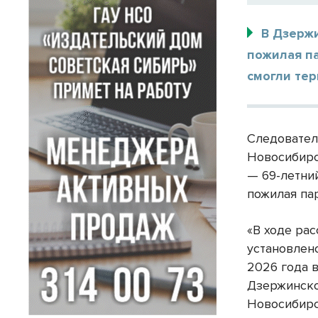
В Дзерж
пожилая п
смогли тер
Следовател
Новосибирс
— 69-летни
пожилая па
«В ходе ра
установлено
2026 года 
Дзержинско
Новосибирс