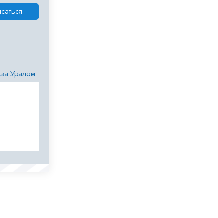
 за Уралом
и