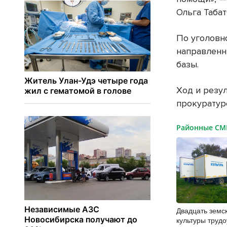
Ольга Табат
По уголовн
направленн
базы.
Ход и резу
прокуратур
Районные С
Двадцать земс
культуры трудо