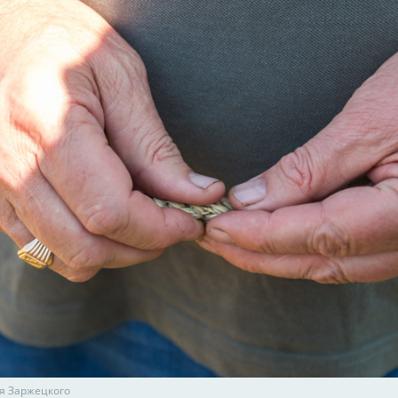
я Заржецкого