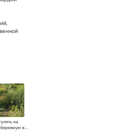
ий,
твенной
в
гулять на
абережную в