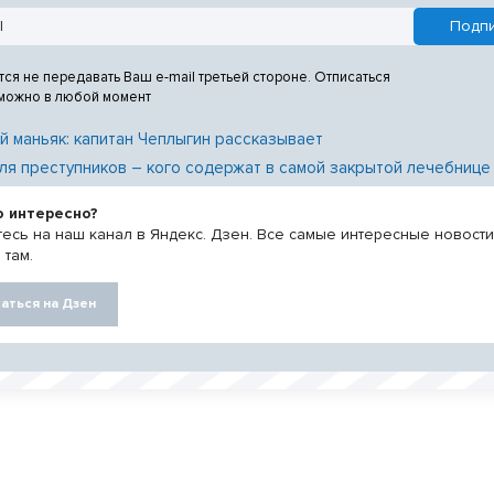
тся не передавать Ваш e-mail третьей стороне. Отписаться
 можно в любой момент
й маньяк: капитан Чеплыгин рассказывает
ля преступников – кого содержат в самой закрытой лечебнице
о интересно?
есь на наш канал в Яндекс. Дзен. Все самые интересные новост
 там.
аться на Дзен