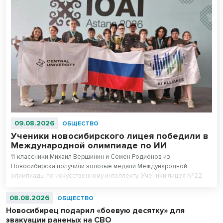
09.08.2026
ОБЩЕСТВО
Ученики новосибирского лицея победили в
Международной олимпиаде по ИИ
11-классники Михаил Вершинин и Семен Родионов из
Новосибирска получили золотые медали Международной
олимпиады по искусственному интеллекту. Ученики лицея №22
«Надежда Сибири» в составе российской сборной стали
абсолютными чемпионами соревнований.
08.08.2026
ОБЩЕСТВО
Новосибирец подарил «боевую десятку» для
эвакуации раненых на СВО