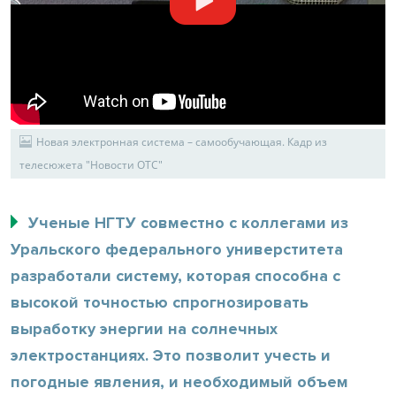
Новая электронная система – самообучающая. Кадр из
телесюжета "Новости ОТС"
Ученые НГТУ совместно с коллегами из
Уральского федерального универститета
разработали систему, которая способна с
высокой точностью спрогнозировать
выработку энергии на солнечных
электростанциях. Это позволит учесть и
погодные явления, и необходимый объем