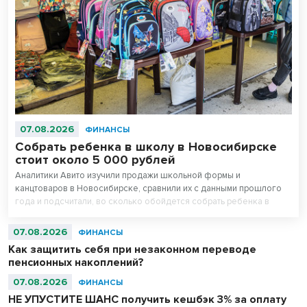
07.08.2026
ФИНАНСЫ
Собрать ребенка в школу в Новосибирске
стоит около 5 000 рублей
Аналитики Авито изучили продажи школьной формы и
канцтоваров в Новосибирске, сравнили их с данными прошлого
года и подсчитали, во сколько обойдется собрать ребенка в
школу. Оказалось, что школьная одежда на ресейле* в среднем
стоит на треть дешевле новой, а канцтовары — в два раза.
07.08.2026
ФИНАНСЫ
Как защитить себя при незаконном переводе
пенсионных накоплений?
07.08.2026
ФИНАНСЫ
НЕ УПУСТИТЕ ШАНС получить кешбэк 3% за оплату