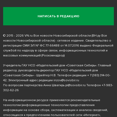
НАПИСАТЬ В РЕДАКЦИЮ
© 2015 - 2026 VN.ru Все новости Новосибирской области (ВН.ру Все
новости Новосибирской области) - сетевое издание. Свидетельство о
регистрации СМИ ЭЛ № ФС 77-66488 от 14.07.2016 выдано Федеральной
службой по надзору в сфере связи, информационных технологий и
массовых коммуникаций (Роскомнадзор)
Учредитель ГАУ НСО «Издательский дом «Советская Сибирь». Главный
редактор, руководитель-директор ГАУ НСО «Издательский дом
«Советская Сибирь» - Шрейтер Н.В. Телефон редакции
+ 7 (383) 314-00-
42
; Электронный адрес редакции
inzov@sovsibir.ru
По вопросам партнерства Анна Швагирь
pr@sovsibir.ru
Телефон
+7-983-
302-62-26
На информационном ресурсе применяются рекомендательные
технологии
(информационные технологии предоставления
информации на основе сбора, систематизации и анализа сведений,
относящихся к предпочтениям пользователей сети «Интернет»,