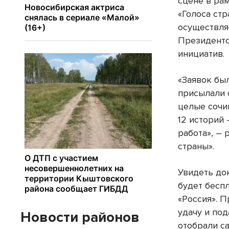
сцене в ра
«Голоса ст
осуществля
Президентс
инициатив.
«Заявок бы
присылали 
целые сочи
12 историй 
работа», –
страны».
Увидеть до
будет бесп
«Россия». П
удачу и по
Новости районов
отобрали с