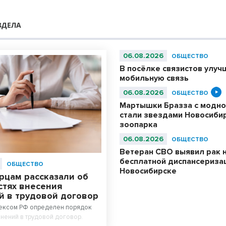
ЗДЕЛА
06.08.2026
ОБЩЕСТВО
В посёлке связистов улуч
мобильную связь
06.08.2026
ОБЩЕСТВО
Мартышки Бразза с модно
стали звездами Новосиби
зоопарка
06.08.2026
ОБЩЕСТВО
Ветеран СВО выявил рак 
бесплатной диспансериза
ОБЩЕСТВО
Новосибирске
рцам рассказали об
стях внесения
й в трудовой договор
ексом РФ определен порядок
нений в трудовой договор.