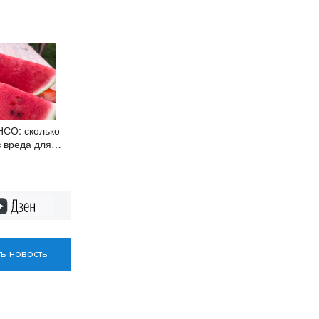
НСО: сколько
 вреда для
Дзен
ь новость