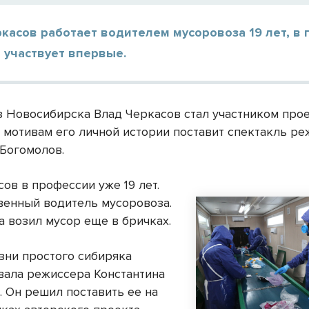
касов работает водителем мусоровоза 19 лет, в
 участвует впервые.
з Новосибирска Влад Черкасов стал участником прое
о мотивам его личной истории поставит спектакль р
 Богомолов.
ов в профессии уже 19 лет.
венный водитель мусоровоза.
а возил мусор еще в бричках.
зни простого сибиряка
вала режиссера Константина
. Он решил поставить ее на