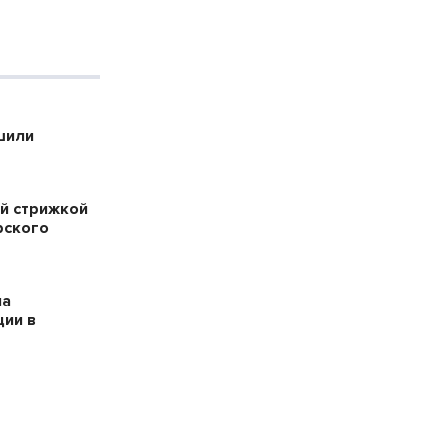
шили
й стрижкой
рского
на
ции в