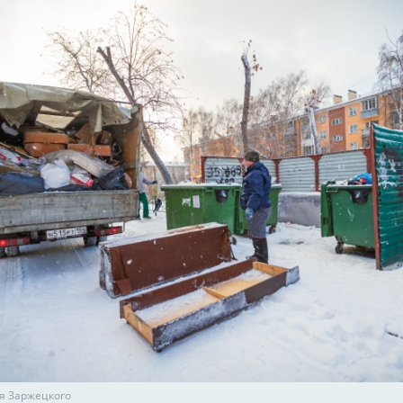
я Заржецкого