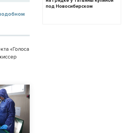
на грядке у Татьяны Купиной
под Новосибирском
 подобном
кта «Голоса
ежиссер