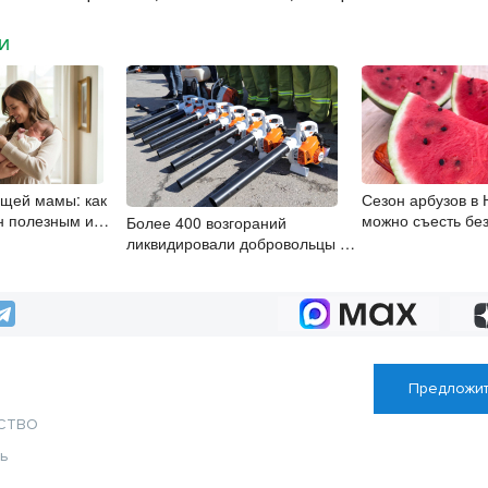
МИ
щей мамы: как
Сезон арбузов в 
н полезным и
можно съесть без
Более 400 возгораний
ля малыша
здоровья
ликвидировали добровольцы в
Новосибирской области с
начала года
Предложит
СТВО
ть