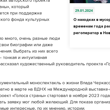
мках авторского проекта
раны», который
29.01.2024
ется при поддержке
кого фонда культурных
О находках в мусо
временам года ра
регоператор в Но
ло много, очень разные люди
свои биографии или даже
нения. Выбрать из них всего
– тонкая и интуитивная
 рассказал художественный руководитель проекта «Г
кументальный моноспектакль о жизни Влада Черкас
латно в марте на ВДНХ на Международной выставке
роект «Голоса страны» стартовал в ноябре 2023 года
дать заявку мог любой желающий. Для показа органи
амые интересные, по их мнению, истории.