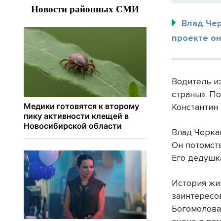
Влад Чер
проекте он
Водитель и
страны». П
Константин
Влад Черкас
Он потомст
Его дедушк
История жи
заинтересо
Богомолова