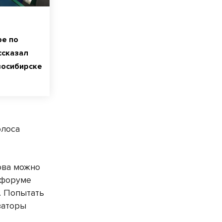
ре по
ссказал
восибирске
олоса
ова можно
-форуме
. Попытать
заторы