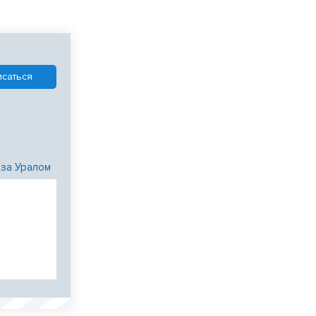
 за Уралом
и