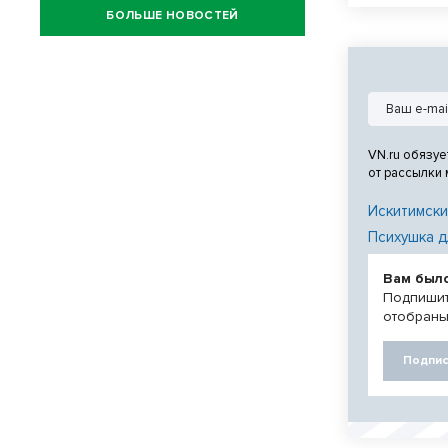
БОЛЬШЕ НОВОСТЕЙ
VN.ru обязуе
от рассылки
Искитимски
Психушка д
Вам был
Подпишит
отобраны
Подпис