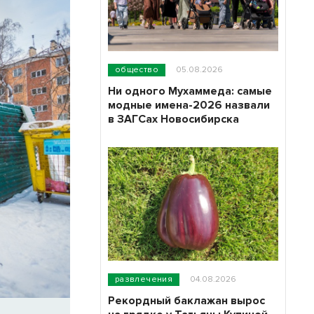
общество
05.08.2026
Ни одного Мухаммеда: самые
модные имена-2026 назвали
в ЗАГСах Новосибирска
развлечения
04.08.2026
Рекордный баклажан вырос