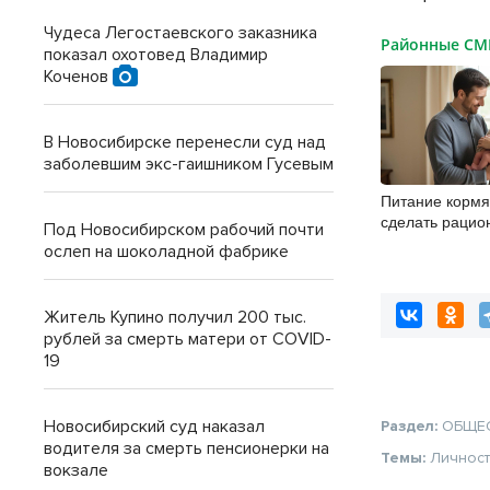
Чудеса Легостаевского заказника
Районные С
показал охотовед Владимир
Коченов
В Новосибирске перенесли суд над
заболевшим экс-гаишником Гусевым
Питание кормя
сделать рацио
Под Новосибирском рабочий почти
безопасным д
ослеп на шоколадной фабрике
Житель Купино получил 200 тыс.
рублей за смерть матери от COVID-
19
Новосибирский суд наказал
Раздел:
ОБЩЕ
водителя за смерть пенсионерки на
Темы:
Личнос
вокзале