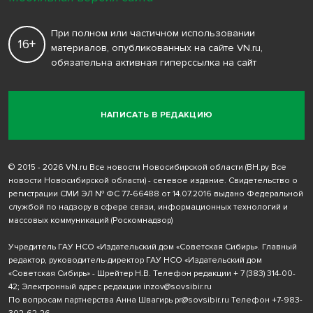
При полном или частичном использовании
16+
материалов, опубликованных на сайте VN.ru,
обязательна активная гиперссылка на сайт
НАПИСАТЬ В РЕДАКЦИЮ
© 2015 - 2026 VN.ru Все новости Новосибирской области (ВН.ру Все
новости Новосибирской области) - сетевое издание. Свидетельство о
регистрации СМИ ЭЛ № ФС 77-66488 от 14.07.2016 выдано Федеральной
службой по надзору в сфере связи, информационных технологий и
массовых коммуникаций (Роскомнадзор)
Учредитель ГАУ НСО «Издательский дом «Советская Сибирь». Главный
редактор, руководитель-директор ГАУ НСО «Издательский дом
«Советская Сибирь» - Шрейтер Н.В. Телефон редакции
+ 7 (383) 314-00-
42
; Электронный адрес редакции
inzov@sovsibir.ru
По вопросам партнерства Анна Швагирь
pr@sovsibir.ru
Телефон
+7-983-