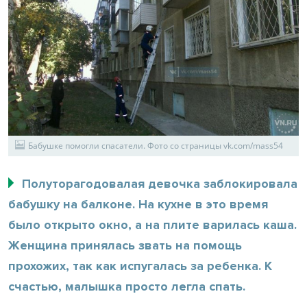
Бабушке помогли спасатели. Фото со страницы vk.com/mass54
Полуторагодовалая девочка заблокировала
бабушку на балконе. На кухне в это время
было открыто окно, а на плите варилась каша.
Женщина принялась звать на помощь
прохожих, так как испугалась за ребенка. К
счастью, малышка просто легла спать.