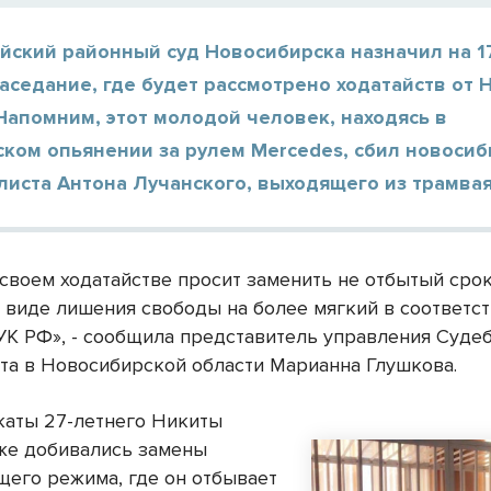
йский районный суд Новосибирска назначил на 1
аседание, где будет рассмотрено ходатайств от 
Напомним, этот молодой человек, находясь в
ком опьянении за рулем Mercedes, сбил новосиб
иста Антона Лучанского, выходящего из трамвая
 своем ходатайстве просит заменить не отбытый сро
в виде лишения свободы на более мягкий в соответст
 УК РФ», - сообщила представитель управления Суде
та в Новосибирской области Марианна Глушкова.
каты 27-летнего Никиты
же добивались замены
щего режима, где он отбывает