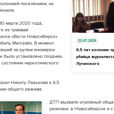
 колонией-поселением, но
лонили.
30 марта 2020 года,
о из трамвая
ента «Вести Новосибирск»
22.07.2020
обиль Mercedes. В момент
евший за рулем иномарки
6,5 лет колонии: 
ак было установлено позднее,
убийце журналист
в состоянии наркотического
Лучанского
орил Никиту Лазькова к 6,5
нии общего режима.
ДТП вызвало огромный обще
резонанс в Новосибирске и с