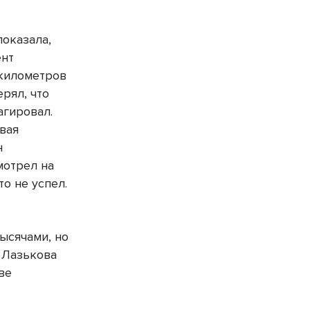
показала,
ент
 километров
ерял, что
агировал.
вая
н
мотрел на
то не успел.
ысячами, но
л Лазькова
ве