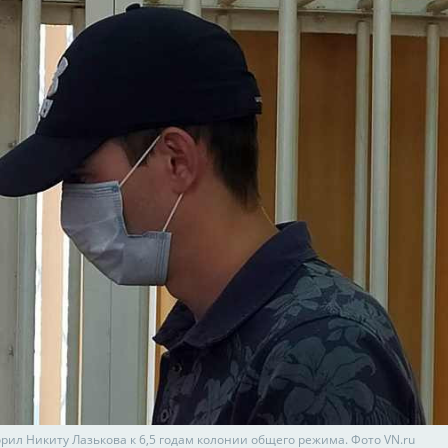
рил Никиту Лазькова к 6,5 годам колонии общего режима. Фото VN.ru