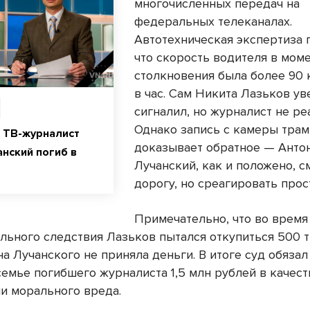
многочисленных передач на
федеральных телеканалах.
Автотехническая экспертиза 
что скорость водителя в мом
столкновения была более 90
в час. Сам Никита Лазьков ув
сигналил, но журналист не ре
Однако запись с камеры трам
 ТВ-журналист
доказывает обратное — Анто
анский погиб в
Лучанский, как и положено, с
дорогу, но среагировать прос
Примечательно, что во время
льного следствия Лазьков пытался откупиться 500 т
а Лучанского не приняла деньги. В итоге суд обяза
семье погибшего журналиста 1,5 млн рублей в качест
и морального вреда.