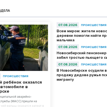
ЗДЕЛА
07.08.2026
ПРОИСШЕСТВИЯ
Всем миром: жители ново
деревни помогли найти п
мальчика
07.08.2026
ПРОИСШЕСТВИЯ
Новосибирский пенсионер
забил тростью пьющего с
07.08.2026
ПРОИСШЕСТВИЯ
В Новосибирске осудили в
продажу дедова ружья пс
ПРОИСШЕСТВИЯ
мигранту
й ребёнок оказался
автомобиле в
рске
иципальной аварийно-
службы (МАСС) пришли на
 чей малыш оказался заперт в