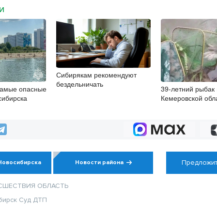
МИ
Сибирякам рекомендуют
бездельничать
самые опасные
39-летний рыбак 
сибирска
Кемеровской обл
Оби краснокнижн
Предложит
Новосибирска
Новости района
СШЕСТВИЯ
ОБЛАСТЬ
бирск
Суд
ДТП