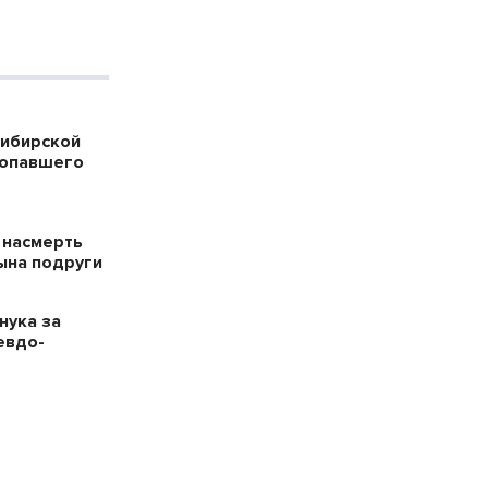
сибирской
ропавшего
 насмерть
ына подруги
нука за
евдо-