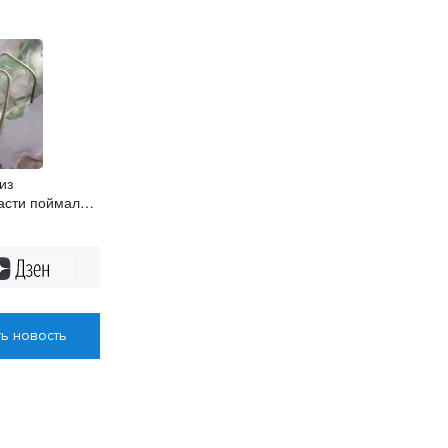
из
асти поймал в
ого осётра
Дзен
ь новость