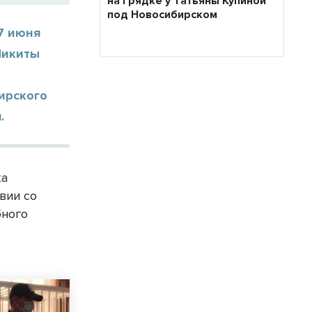
на грядке у Татьяны Купиной
под Новосибирском
7 июня
Никиты
ирского
.
ка
вии со
бного