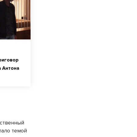
приговор
а Антона
ственный
тало темой