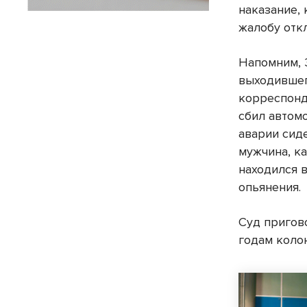
наказание,
жалобу отк
Напомним, 
выходившег
корреспонд
сбил автом
аварии сид
мужчина, к
находился 
опьянения.
Суд пригов
годам коло