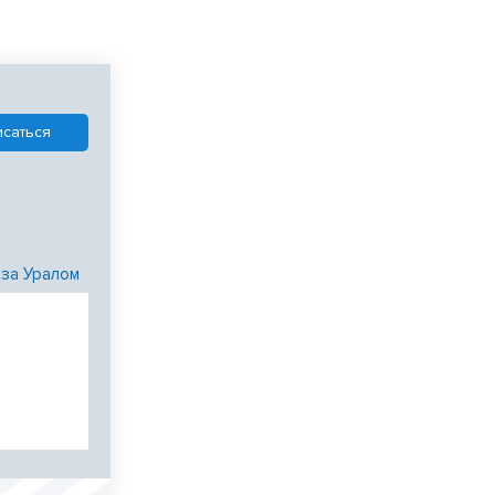
 за Уралом
и