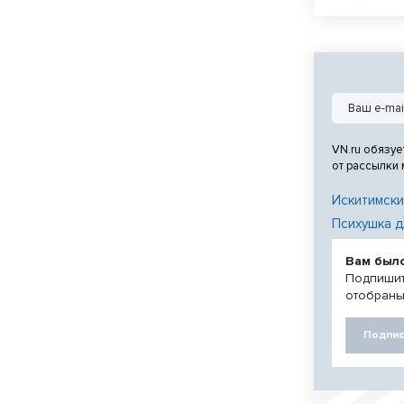
машине.
VN.ru обязуе
от рассылки
Искитимски
Психушка д
Вам был
Подпишит
отобраны
Подпис