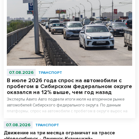
07.08.2026
ТРАНСПОРТ
В июле 2026 года спрос на автомобили с
пробегом в Сибирском федеральном округе
оказался на 12% выше, чем год назад
Эксперты Авито Авто подвели итоги июля на вторичном рынке
автомобилей Сибирского федерального округа. По данным
платформы, спрос на автомобили с пробегом в округе вырос на
12% относительно этого же месяца 2025 года. В число самых
популярных моделей вошли LADA 2107, LADA 2114 Samara и LADA
07.08.2026
ТРАНСПОРТ
Priora. Лидерами по снижению стоимости стали LADA 2110, LADA
Движение на три месяца ограничат на трассе
Priora и Honda Accord.
«Новосибирск - Ленинск-Кузнецкий»