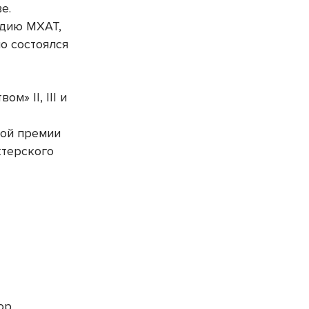
е.
удию МХАТ,
о состоялся
твом»
II, III и
ной премии
ктерского
ор