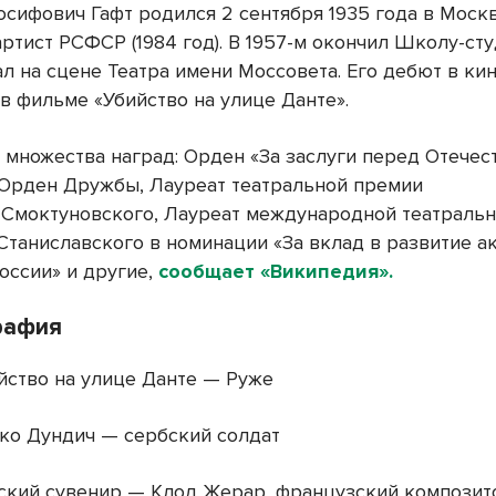
осифович Гафт родился 2 сентября 1935 года в Москв
ртист РСФСР (1984 год). В 1957-м окончил Школу-ст
л на сцене Театра имени Моссовета. Его дебют в кин
 в фильме «Убийство на улице Данте».
 множества наград:
Орден «За заслуги перед Отечес
Орден Дружбы
, Лауреат театральной премии
. Смоктуновского
, Лауреат международной театраль
. Станиславского
в номинации «За вклад в развитие а
оссии» и другие,
сообщает «Википедия».
рафия
ство на улице Данте — Руже
о Дундич — сербский солдат
ский сувенир — Клод Жерар, французский композит