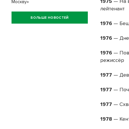
1975
— На 
Москву»
лейтенант
БОЛЬШЕ НОВОСТЕЙ
1976
— Беш
1976
— Дне
1976
— Пове
режиссёр
1977
— Дево
1977
— Почт
1977
— Схва
1978
— Кен