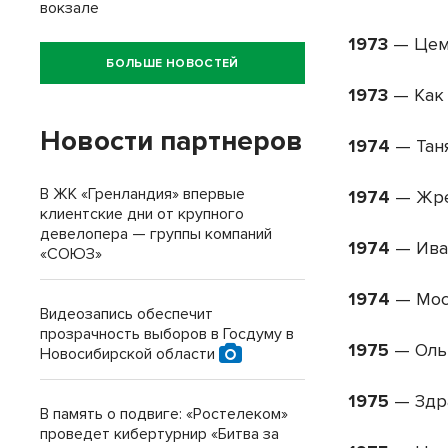
вокзале
1973
— Цем
БОЛЬШЕ НОВОСТЕЙ
1973
— Как 
Новости партнеров
1974
— Тан
В ЖК «Гренландия» впервые
1974
— Жре
клиентские дни от крупного
девелопера — группы компаний
1974
— Ива
«СОЮЗ»
1974
— Мос
Видеозапись обеспечит
прозрачность выборов в Госдуму в
1975
— Оль
Новосибирской области
1975
— Здра
В память о подвиге: «Ростелеком»
проведет кибертурнир «Битва за