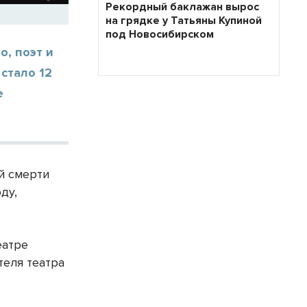
Рекордный баклажан вырос
на грядке у Татьяны Купиной
под Новосибирском
о, поэт и
стало 12
е
й смерти
ду,
еатре
теля театра