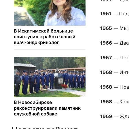
1961
— Подв
1965
— Мы,
1966
— Два 
1967
— Пер
1968
— Инт
1968
— Нове
1968
— Кал
1969
— Жди