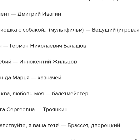
ент — Дмитрий Ивагин
кошка с собакой… (мультфильм) — Ведущий (игровая
я — Герман Николаевич Балашов
бий — Иннокентий Жильцов
н да Марья — казначей
ква, любовь моя — балетмейстер
га Сергеевна — Троянкин
вствуйте, я ваша тётя! — Брассет, дворецкий