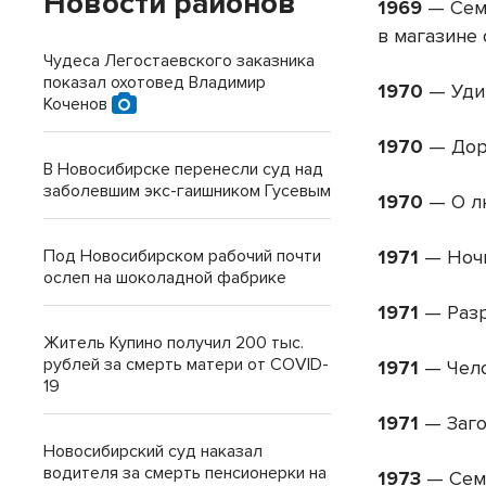
Новости районов
1969
— Семе
в магазине
Чудеса Легостаевского заказника
показал охотовед Владимир
1970
— Уди
Коченов
1970
— Дор
В Новосибирске перенесли суд над
заболевшим экс-гаишником Гусевым
1970
— О л
Под Новосибирском рабочий почти
1971
— Ночь
ослеп на шоколадной фабрике
1971
— Разр
Житель Купино получил 200 тыс.
рублей за смерть матери от COVID-
1971
— Чело
19
1971
— Заго
Новосибирский суд наказал
водителя за смерть пенсионерки на
1973
— Семн