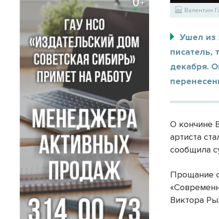
Валентин Г
Ушел из 
писатель, 
декабря. О
перенесенн
О кончине 
артиста ста
сообщила с
Прощание с
«Современни
Виктора Р