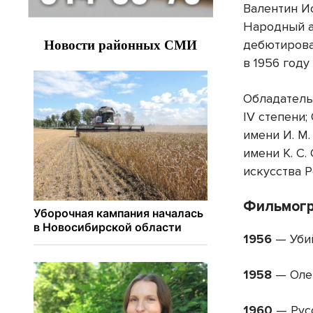
Валентин И
Народный а
дебютирова
в 1956 году
Обладатель
IV степени;
имени
И. М
имени
К. С
искусства Р
Фильмог
1956
— Убий
1958
— Олек
1960
— Рус