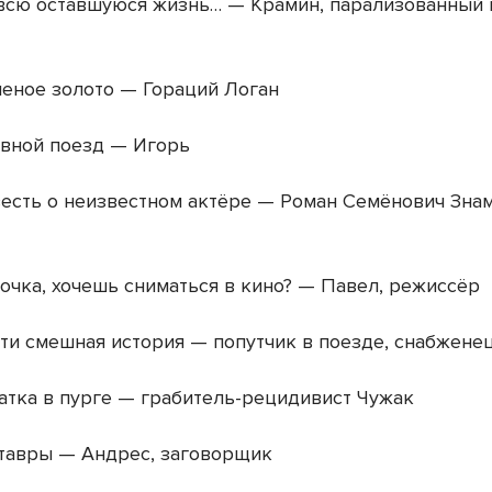
всю оставшуюся жизнь… — Крамин, парализованный
еное золото — Гораций Логан
вной поезд — Игорь
сть о неизвестном актёре — Роман Семёнович Знам
чка, хочешь сниматься в кино? — Павел, режиссёр
и смешная история — попутчик в поезде, снабжене
тка в пурге — грабитель-рецидивист Чужак
тавры — Андрес, заговорщик