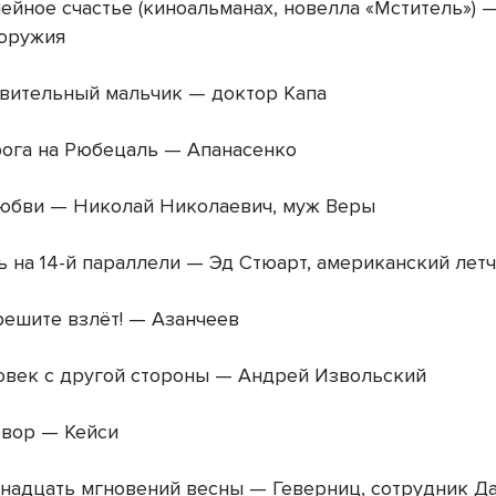
йное счастье (киноальманах, новелла «Мститель») 
 оружия
вительный мальчик — доктор Капа
ога на Рюбецаль — Апанасенко
юбви — Николай Николаевич, муж Веры
 на 14-й параллели — Эд Стюарт, американский лет
ешите взлёт! — Азанчеев
век с другой стороны — Андрей Извольский
вор — Кейси
адцать мгновений весны — Геверниц, сотрудник Д