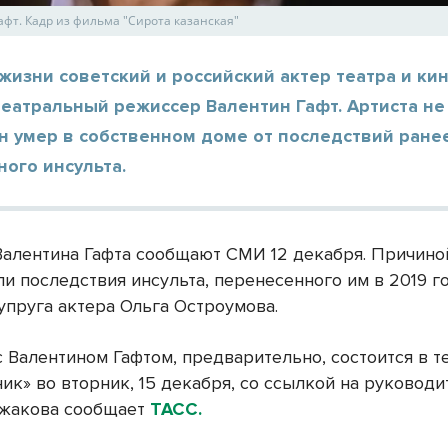
афт. Кадр из фильма "Сирота казанская"
жизни советский и российский актер театра и кин
театральный режиссер Валентин Гафт. Артиста не 
н умер в собственном доме от последствий ране
ого инсульта.
Валентина Гафта сообщают СМИ 12 декабря. Причино
ли последствия инсульта, перенесенного им в 2019 го
упруга актера Ольга Остроумова.
 Валентином Гафтом, предварительно, состоится в т
к» во вторник, 15 декабря, со ссылкой на руководи
ыжакова сообщает
ТАСС.