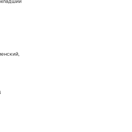
 младший
енский,
ц