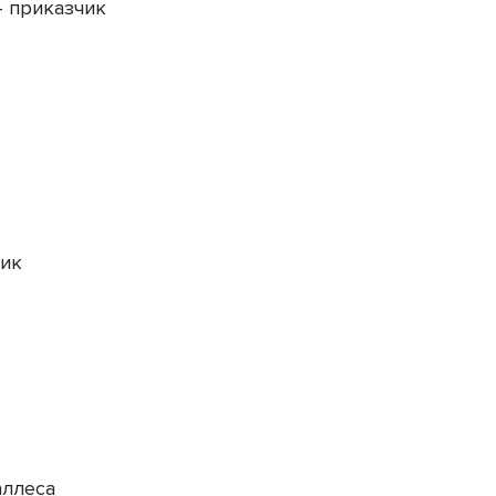
— приказчик
чик
аллеса