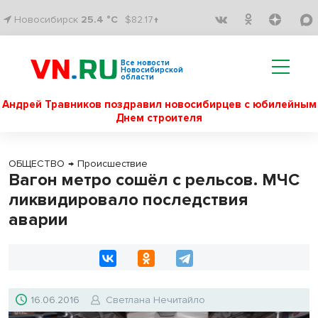
Новосибирск
25.4 °C
$82.17↑
Все новости
Новосибирской
области
Андрей Травников поздравил новосибирцев с юбилейным
Днем строителя
ОБЩЕСТВО
→
Происшествие
Вагон метро сошёл с рельсов. МЧС
ликвидировало последствия
аварии
16.06.2016
Светлана Нечитайло