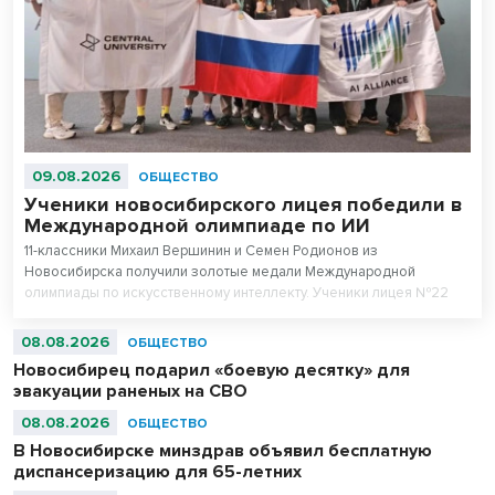
09.08.2026
ОБЩЕСТВО
Ученики новосибирского лицея победили в
Международной олимпиаде по ИИ
11-классники Михаил Вершинин и Семен Родионов из
Новосибирска получили золотые медали Международной
олимпиады по искусственному интеллекту. Ученики лицея №22
«Надежда Сибири» в составе российской сборной стали
абсолютными чемпионами соревнований.
08.08.2026
ОБЩЕСТВО
Новосибирец подарил «боевую десятку» для
эвакуации раненых на СВО
08.08.2026
ОБЩЕСТВО
В Новосибирске минздрав объявил бесплатную
диспансеризацию для 65-летних