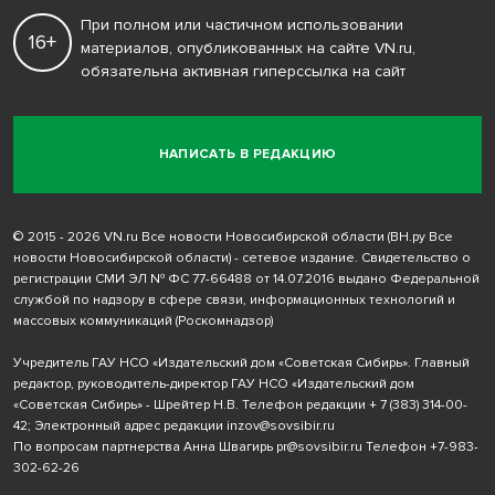
При полном или частичном использовании
16+
материалов, опубликованных на сайте VN.ru,
обязательна активная гиперссылка на сайт
НАПИСАТЬ В РЕДАКЦИЮ
© 2015 - 2026 VN.ru Все новости Новосибирской области (ВН.ру Все
новости Новосибирской области) - сетевое издание. Свидетельство о
регистрации СМИ ЭЛ № ФС 77-66488 от 14.07.2016 выдано Федеральной
службой по надзору в сфере связи, информационных технологий и
массовых коммуникаций (Роскомнадзор)
Учредитель ГАУ НСО «Издательский дом «Советская Сибирь». Главный
редактор, руководитель-директор ГАУ НСО «Издательский дом
«Советская Сибирь» - Шрейтер Н.В. Телефон редакции
+ 7 (383) 314-00-
42
; Электронный адрес редакции
inzov@sovsibir.ru
По вопросам партнерства Анна Швагирь
pr@sovsibir.ru
Телефон
+7-983-
302-62-26