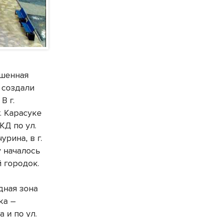
ашенная
 создали
В г.
. Карасуке
КД по ул.
урина, в г.
у началось
 городок.
дная зона
ка –
 и по ул.