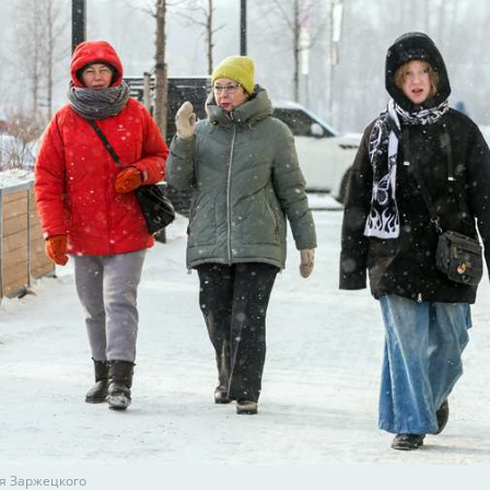
я Заржецкого