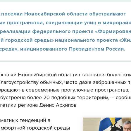
и поселки Новосибирской области обустраивают
ые пространства, соединяющие улиц и микрорай
 реализации федерального проекта «Формирова
й городской среды» национального проекта «Жи
 среда», инициированного Президентом России.
поселки Новосибирской области становятся более к
благоустройству обычных, часто даже заброшенных 
евращают в современные прогулочные пространства, 
обустроено более 20 подобных территорий», – сооб
гетики региона Денис Архипов.
аметных тенденций в
омфортной городской среды