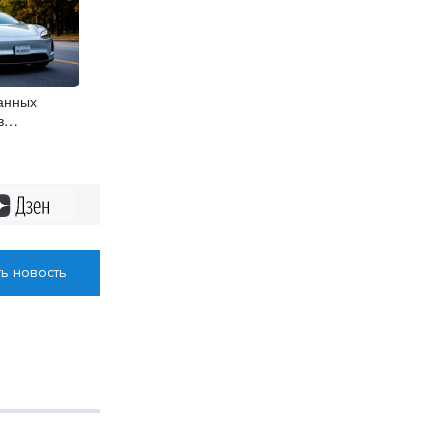
анных
в
ласти растут
Дзен
ь новость