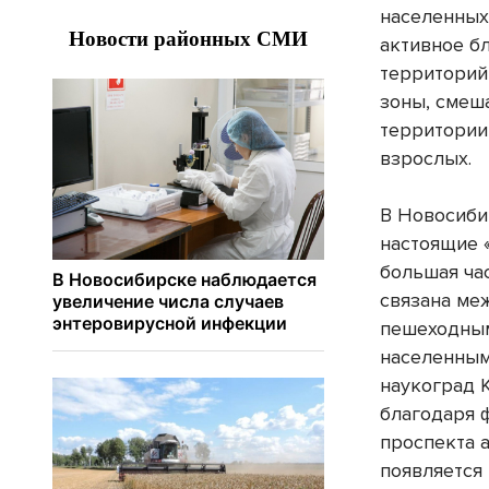
населенных
активное б
территори
зоны, смеш
территории
взрослых.
В Новосиби
настоящие 
большая ча
связана ме
пешеходным
населенным
наукоград 
благодаря 
проспекта 
появляется