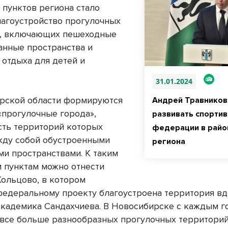
 пунктов региона стало
лагоустройство прогулочных
й, включающих пешеходные
анные пространства и
 отдыха для детей и
31.01.2024
рской области формируются
Андрей Травников
«прогулочные города»,
развивать спорти
сть территорий которых
федерации в райо
жду собой обустроенными
региона
и пространствами. К таким
 пунктам можно отнести
Кольцово, в котором
федеральному проекту благоустроена территория в
академика Сандахчиева. В Новосибирске с каждым г
 все больше разнообразных прогулочных территорий