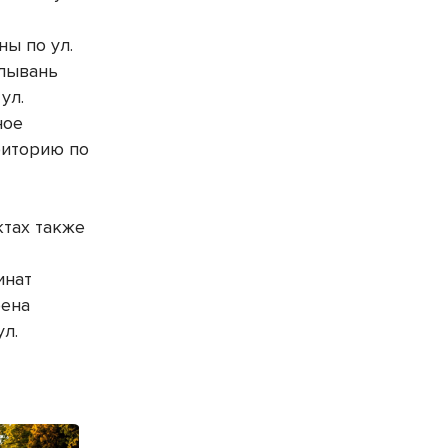
ы по ул.
олывань
ул.
ное
риторию по
ктах также
инат
оена
ул.