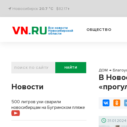
Новосибирск
20.7 °C
$82.17↑
Все новости
ОБЩЕСТВО
Новосибирской
области
НАЙТИ
ДОМ
→
Благоу
В Ново
Новости
«прогу
500 литров ухи сварили
новосибирцам на Бугринском пляже
31.01.2024