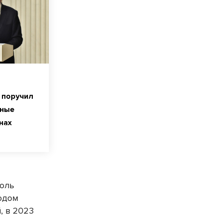
 поручил
вные
нах
доль
одом
, в 2023