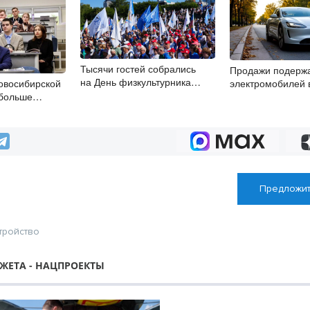
Тысячи гостей собрались
Продажи подерж
на День физкультурника
овосибирской
электромобилей 
в Новосибирске
 больше
Новосибирской об
ст
второй месяц
Предложит
тройство
ЖЕТА - НАЦПРОЕКТЫ