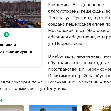
Каклемина. В с. Довольное
благоустроены пешеходны зон
Ленина, ул. Пушкина, в р.п. К
создана пешеходная аллея по 
Московской, в р.п. Чистоозер
обновили общественную тер
ул. Покрышкина.
Пашино и
е ликвидируют в
В небольших населенных пун
обустраиваются пешеходные
пространства: в п. Керамкомб
Искитимского района обустр
я территория по ул. Школьная, в п. Тулинский – по 
, в с. Толмачево – ул. Ватутина.
МИ