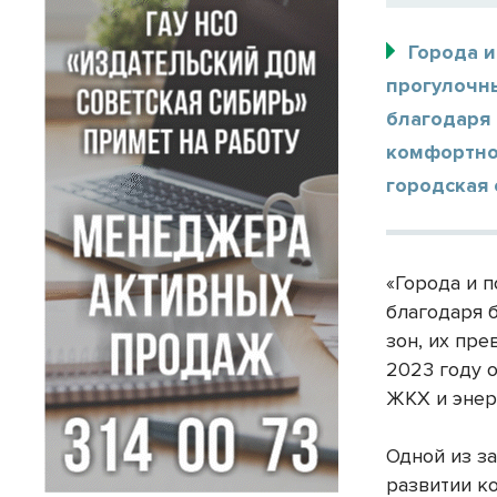
Города 
прогулочн
благодаря
комфортно
городская
«Города и 
благодаря 
зон, их пр
2023 году 
ЖКХ и энер
Одной из з
развитии к