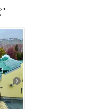
и
ул.
о