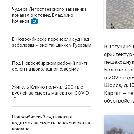
Чудеса Легостаевского заказника
показал охотовед Владимир
Коченов
В Новосибирске перенесли суд над
заболевшим экс-гаишником Гусевым
В Тогучине
архитектур
пешеходную 
Под Новосибирском рабочий почти
ослеп на шоколадной фабрике
Болотное об
в 2023 год
Щорса, д. 1
Житель Купино получил 200 тыс.
Каргат – пе
рублей за смерть матери от COVID-
19
обустройст
Новосибирский суд наказал
водителя за смерть пенсионерки на
вокзале