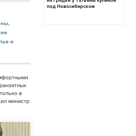
на грядке у Татьяны Купиной
под Новосибирском
оны,
ние
лье и
омфортными
транзитных
только в
щил министр