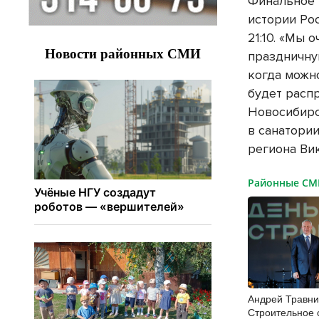
Финальное 
истории Ро
21:10. «Мы 
праздничну
когда можн
будет расп
Новосибирс
в санатории
региона Ви
Районные С
Андрей Травни
Строительное 