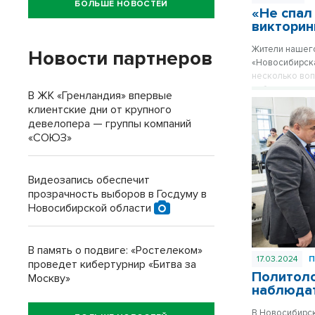
БОЛЬШЕ НОВОСТЕЙ
«Не спал
викторин
Жители нашего
Новости партнеров
«Новосибирска
несколько воп
избирательном
В ЖК «Гренландия» впервые
клиентские дни от крупного
девелопера — группы компаний
«СОЮЗ»
Видеозапись обеспечит
прозрачность выборов в Госдуму в
Новосибирской области
В память о подвиге: «Ростелеком»
17.03.2024
проведет кибертурнир «Битва за
Политоло
Москву»
наблюдат
В Новосибирск