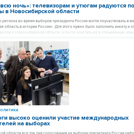
 всю ночь»: телевизорам и утюгам радуются 
ы в Новосибирской области
 региона во время выборов президента России могли поучаствовать в в
я область в истории России». Для этого нужно было заполнить анкету и от
росов о Новосибирской области, а после опустить её в специальную урну
 участке.
ПОЛИТИКА
ги высоко оценили участие международных
елей на выборах
ой области все три дня голосования на выборах президента России рабо