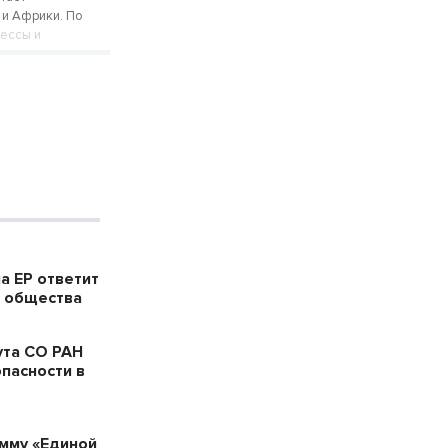
 и Африки. По
цессы и
а ЕР ответит
в общества
ута СО РАН
пасности в
мму «Единой