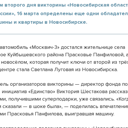
м второго дня викторины «Новосибирская област
ссии», 16 марта определены еще одни обладател
шины и квартиры в Новосибирске.
автомобиль «Москвич-3» достался жительнице села
ое Куйбышевского района Прасковье Панфиловой, 
новосёлом, которая получит ключи от второй из трё
центре стала Светлана Луговая из Новосибирска.
ель организаторов викторины — директор фонда п
 инициатив «Единство» Виктория Шестакова рассказа
ми, получившими суперподарки, уже связались. «Ког
и сказали — в шоке была», — поделилась впечатлени
ми Прасковья Панфилова, выигравшая машину.