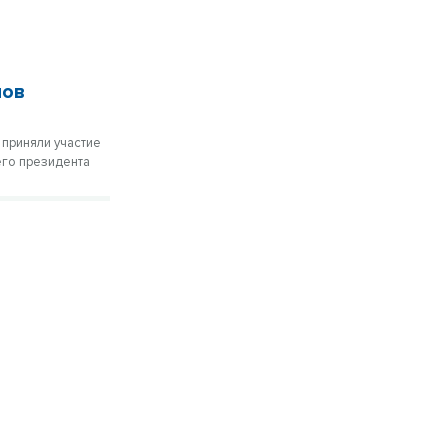
нов
 приняли участие
его президента