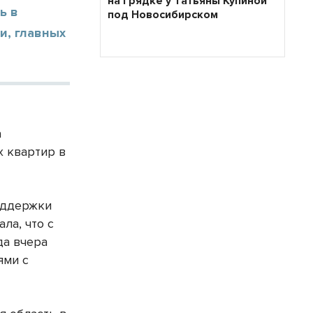
на грядке у Татьяны Купиной
ь в
под Новосибирском
и, главных
а
х квартир в
оддержки
ла, что с
да вчера
ями с