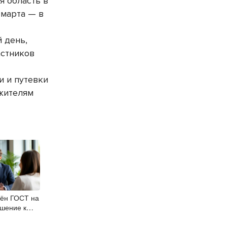
 область в
 марта — в
 день,
астников
и и путевки
 жителям
дён ГОСТ на
шение к