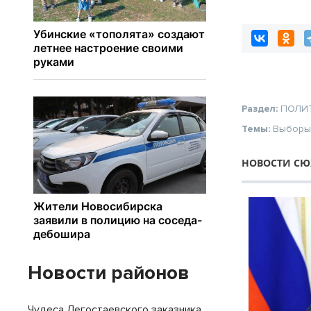
Новосибирской
сплочённый и
коллектив
Раздел:
ПОЛИ
Темы:
Выбор
НОВОСТИ СЮЖ
Новости районов
Чудеса Легостаевского заказника