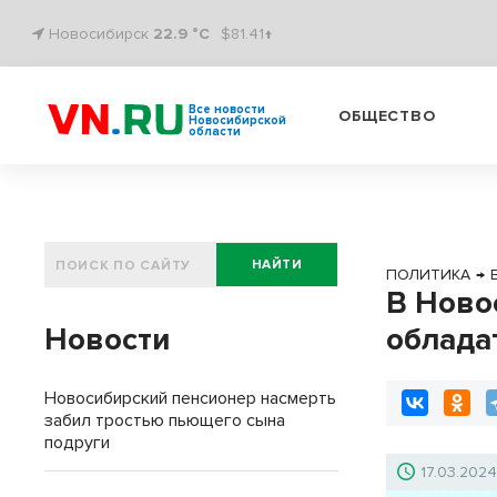
Новосибирск
22.9 °C
$81.41↑
Все новости
ОБЩЕСТВО
Новосибирской
области
НАЙТИ
ПОЛИТИКА
→
В Ново
Новости
облада
Новосибирский пенсионер насмерть
забил тростью пьющего сына
подруги
17.03.202