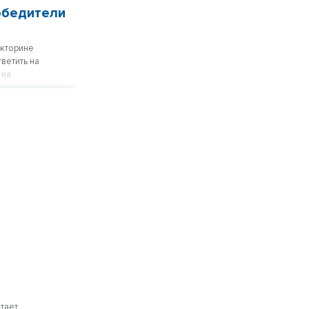
победители
икторине
ветить на
 на
тает