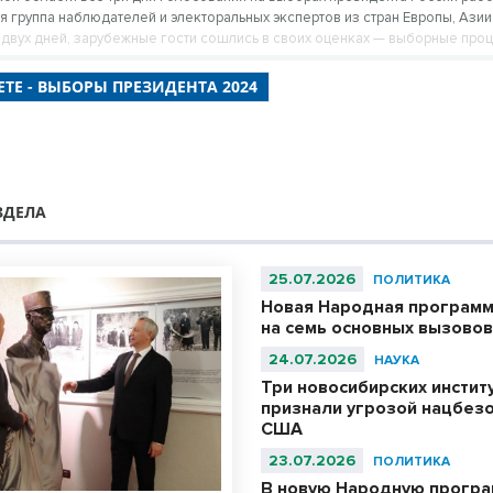
 группа наблюдателей и электоральных экспертов из стран Европы, Азии
 двух дней, зарубежные гости сошлись в своих оценках — выборные про
оссии организованы на очень высоком уровне.
ТЕ - ВЫБОРЫ ПРЕЗИДЕНТА 2024
ЗДЕЛА
25.07.2026
ПОЛИТИКА
Новая Народная программ
на семь основных вызово
24.07.2026
НАУКА
Три новосибирских инстит
признали угрозой нацбезо
США
23.07.2026
ПОЛИТИКА
В новую Народную програ