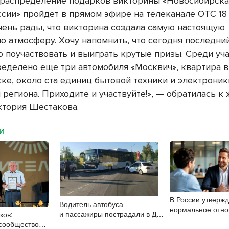
распределение подарков викторины «Новосибирская
ссии» пройдет в прямом эфире на телеканале ОТС 18
очень рады, что викторина создала самую настоящую
ю атмосферу. Хочу напомнить, что сегодня последний
о поучаствовать и выиграть крутые призы. Среди уч
ределено еще три автомобиля «Москвич», квартира в
ке, около ста единиц бытовой техники и электроник
 региона. Приходите и участвуйте!», — обратилась к
ктория Шестакова.
МИ
В России утверж
Водитель автобуса
нормальное отно
и пассажиры пострадали в ДТП
ков:
сотрудникам
на КСМ в Новосибирске
сообщество