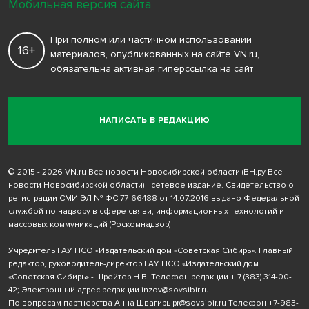
Мобильная версия сайта
При полном или частичном использовании
16+
материалов, опубликованных на сайте VN.ru,
обязательна активная гиперссылка на сайт
НАПИСАТЬ В РЕДАКЦИЮ
© 2015 - 2026 VN.ru Все новости Новосибирской области (ВН.ру Все
новости Новосибирской области) - сетевое издание. Свидетельство о
регистрации СМИ ЭЛ № ФС 77-66488 от 14.07.2016 выдано Федеральной
службой по надзору в сфере связи, информационных технологий и
массовых коммуникаций (Роскомнадзор)
Учредитель ГАУ НСО «Издательский дом «Советская Сибирь». Главный
редактор, руководитель-директор ГАУ НСО «Издательский дом
«Советская Сибирь» - Шрейтер Н.В. Телефон редакции
+ 7 (383) 314-00-
42
; Электронный адрес редакции
inzov@sovsibir.ru
По вопросам партнерства Анна Швагирь
pr@sovsibir.ru
Телефон
+7-983-