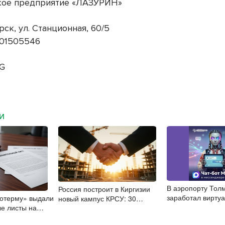
кое предприятие «ЛАЗУРИН»
рск, ул. Станционная, 60/5
01505546
AG
МИ
В аэропорту Тол
Россия построит в Киргизии
заработал вирту
ротерму» выдали
новый кампус КРСУ: 30
помощник
е листы на
гектаров, 15 тысяч студентов и
 рублей
30 миллиардов рублей