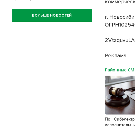
коммерчес
БОЛЬШЕ НОВОСТЕЙ
г. Новосиби
ОГРН10254
2VtzquvuL
Реклама
Районные С
По «Сибэлект
исполнительны
полмиллиарда