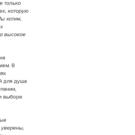
е только
ех, которую
ы хотим,
их
за высокое
на
ием. В
нях
й для душа
мпании,
и выборе
ные
е уверены,