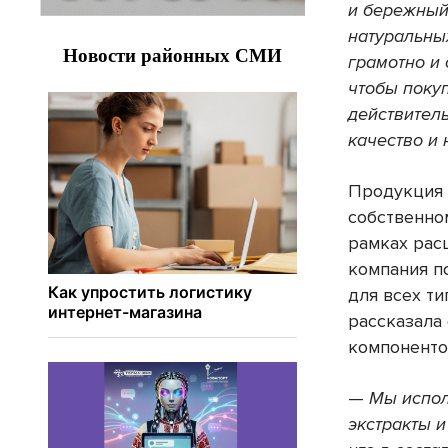
и бережный
натуральны
грамотно и
чтобы поку
действител
качество и 
Продукция 
собственно
рамках рас
компания п
для всех ти
рассказала
компоненто
—
Мы испол
экстракты и