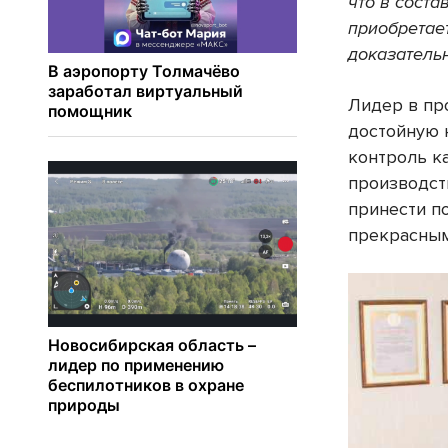
что в соста
приобретае
доказатель
Лидер в пр
достойную н
контроль к
производст
принести п
прекрасным