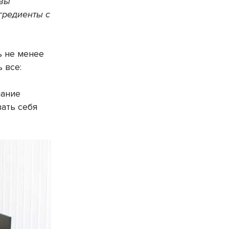
 вы
гредиенты с
ь не менее
 все:
лание
вать себя