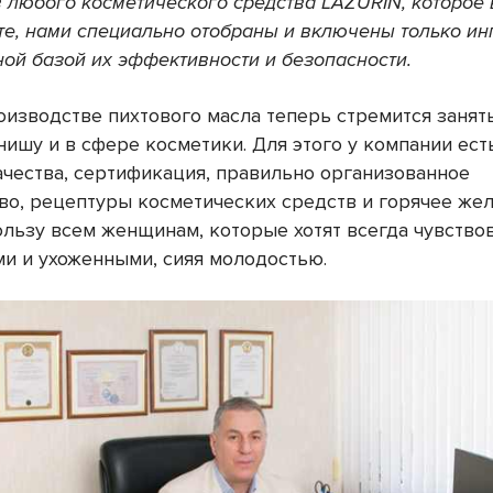
в любого косметического средства LAZURIN, которое
те, нами специально отобраны и включены только ин
ной базой их эффективности и безопасности.
оизводстве пихтового масла теперь стремится занят
ишу и в сфере косметики. Для этого у компании есть
ачества, сертификация, правильно организованное
во, рецептуры косметических средств и горячее же
ользу всем женщинам, которые хотят всегда чувство
и и ухоженными, сияя молодостью.