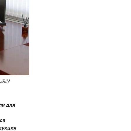
ZURIN
ли для
ся
дукция