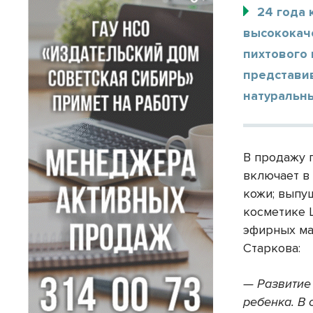
24 года 
высококач
пихтового 
представи
натуральн
В продажу 
включает в 
кожи; выпу
косметике 
эфирных ма
Старкова:
— Развитие
ребенка. В