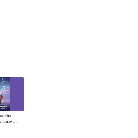
мачёво
альный