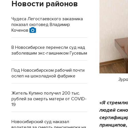
Новости районов
Чудеса Легостаевского заказника
показал охотовед Владимир
Коченов
В Новосибирске перенесли суд над
заболевшим экс-гаишником Гусевым
Под Новосибирском рабочий почти
ослеп на шоколадной фабрике
Зура
Житель Купино получил 200 тыс.
рублей за смерть матери от COVID-
«
Я стремлю
19
людей сино
сертифици
Новосибирский суд наказал
принципов,
водителя за смерть пенсионерки на