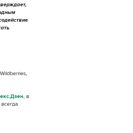
тверждает,
родным
 содействие
кать
ildberries,
екс.Дзен
, в
 всегда