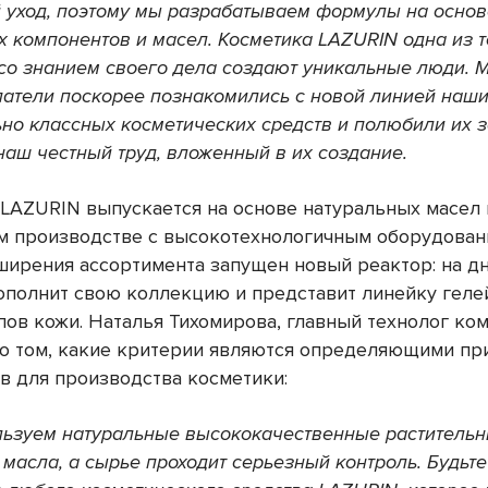
 уход, поэтому мы разрабатываем формулы на основ
х компонентов и масел. Косметика LAZURIN одна из т
 со знанием своего дела создают уникальные люди. М
патели поскорее познакомились с новой линией наш
ьно классных косметических средств и полюбили их 
наш честный труд, вложенный в их создание.
LAZURIN выпускается на основе натуральных масел 
м производстве с высокотехнологичным оборудован
ширения ассортимента запущен новый реактор: на д
ополнит свою коллекцию и представит линейку геле
пов кожи. Наталья Тихомирова, главный технолог ко
 о том, какие критерии являются определяющими пр
в для производства косметики:
ьзуем натуральные высококачественные раститель
 масла, а сырье проходит серьезный контроль. Будьт