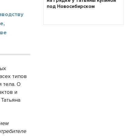
на грядке у Татьяны Купиной
под Новосибирском
зводству
е,
ове
рых
всех типов
 тела. О
актов и
 Татьяна
нием
отребителе