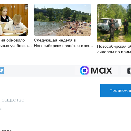
ия обновило
Следующая неделя в
ьных учебников
Новосибирске начнётся с жары
Новосибирская о
до +30 градусов
лидером по при
в природоохранн
Предложит
А
ОБЩЕСТВО
ог