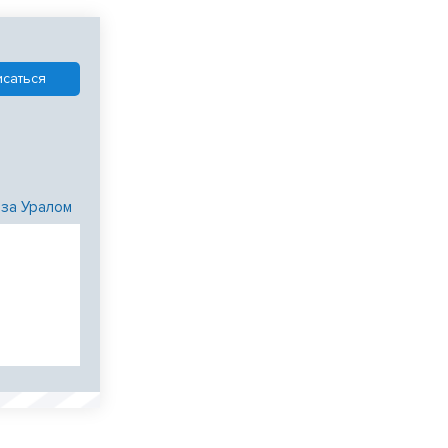
 за Уралом
и