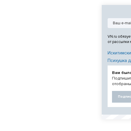
VN.ru обязуе
от рассылки
Искитимски
Психушка д
Вам был
Подпишит
отобраны
Подпис