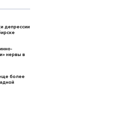
ки депрессии
бирске
инно-
и» нервы в
еще более
падной