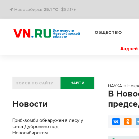
Новосибирск
25.1 °C
$82.17↑
Все новости
ОБЩЕСТВО
Новосибирской
области
Андрей 
НАЙТИ
НАУКА
→
Некр
В Ново
Новости
предсе
Гриб-зомби обнаружен в лесу у
села Дубровино под
Новосибирском