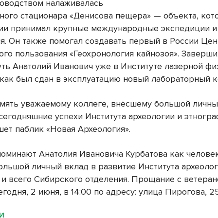
ководством налаживалась
чного стационара «Денисова пещера» — объекта, ко
ии принимал крупные международные экспедиции и
я. Он также помогал создавать первый в России Цен
ого пользования «Геохронология кайнозоя». Заверши
уть Анатолий Иванович уже в Институте лазерной ф
, как был сдан в эксплуатацию новый лабораторный к
амять уважаемому коллеге, внёсшему большой личны
 сегодняшние успехи Института археологии и этногр
шет паблик «Новая Археология».
поминают Анатолия Ивановича Курбатова как человек
ольшой личный вклад в развитие Института археолог
 и всего Сибирского отделения. Прощание с ветера
егодня, 2 июня, в 14:00 по адресу: улица Пирогова, 25
МИ