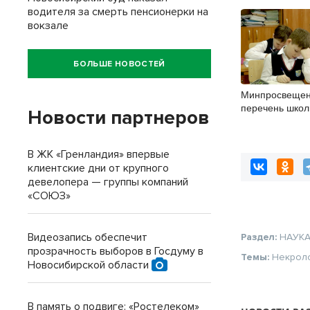
водителя за смерть пенсионерки на
вокзале
БОЛЬШЕ НОВОСТЕЙ
Минпросвещен
перечень школ
Новости партнеров
в России
В ЖК «Гренландия» впервые
клиентские дни от крупного
девелопера — группы компаний
«СОЮЗ»
Видеозапись обеспечит
Раздел:
НАУК
прозрачность выборов в Госдуму в
Темы:
Некрол
Новосибирской области
В память о подвиге: «Ростелеком»