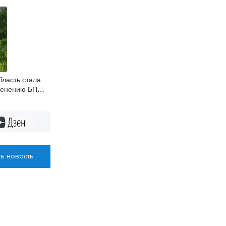
бласть стала
менению БПЛА
ом контроле
Дзен
ь новость