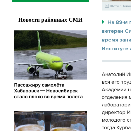
Фото "Нова
На 89-м 
ветеран Си
время зан
Институте 
Анатолий Ив
вся его тр
Академии н
отделения 
лаборатори
директор И
молодого с
тогда Курба