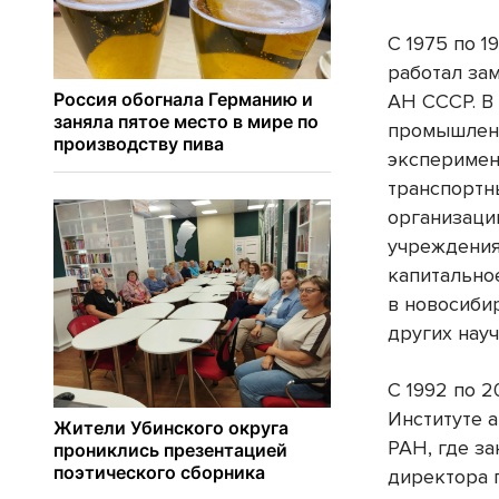
С 1975 по 1
работал за
АН СССР. В
промышлен
эксперимен
транспортн
организаци
учреждения
капитально
в новосиби
других нау
С 1992 по 2
Институте 
РАН, где з
директора 