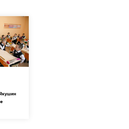
 Якушин
се