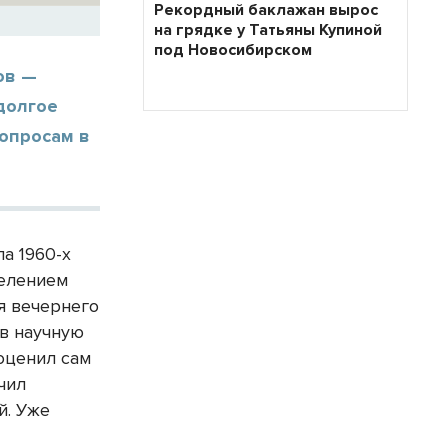
Рекордный баклажан вырос
на грядке у Татьяны Купиной
под Новосибирском
ов —
долгое
опросам в
а 1960-х
делением
я вечернего
в научную
оценил сам
чил
й. Уже