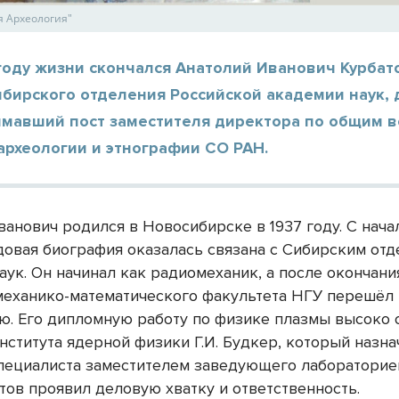
я Археология"
году жизни скончался Анатолий Иванович Курбат
бирского отделения Российской академии наук, 
имавший пост заместителя директора по общим в
археологии и этнографии СО РАН.
анович родился в Новосибирске в 1937 году. С начал
удовая биография оказалась связана с Сибирским от
аук. Он начинал как радиомеханик, а после окончани
механико-математического факультета НГУ перешёл 
ю. Его дипломную работу по физике плазмы высоко 
нститута ядерной физики Г.И. Будкер, который назна
пециалиста заместителем заведующего лабораторие
тов проявил деловую хватку и ответственность.