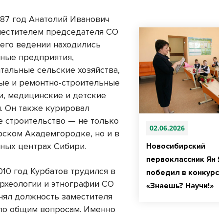
987 год Анатолий Иванович
местителем председателя СО
 его ведении находились
ные предприятия,
тальные сельские хозяйства,
ые и ремонтно-строительные
и, медицинские и детские
. Он также курировал
е строительство — не только
02.06.2026
рском Академгородке, но и в
чных центрах Сибири.
Новосибирский
первоклассник Ян
010 год Курбатов трудился в
победил в конкур
археологии и этнографии СО
«Знаешь? Научи!»
анял должность заместителя
по общим вопросам. Именно