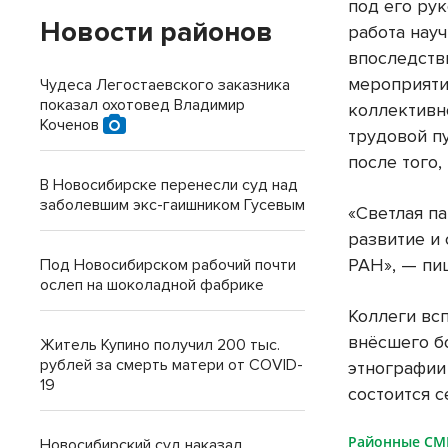
под его ру
Новости районов
работа нау
впоследств
мероприяти
Чудеса Легостаевского заказника
показал охотовед Владимир
коллективн
Коченов
трудовой п
после того
В Новосибирске перенесли суд над
заболевшим экс-гаишником Гусевым
«Светлая п
развитие и
РАН», — пи
Под Новосибирском рабочий почти
ослеп на шоколадной фабрике
Коллеги вс
внёсшего б
Житель Купино получил 200 тыс.
рублей за смерть матери от COVID-
этнографии
19
состоится с
Районные С
Новосибирский суд наказал