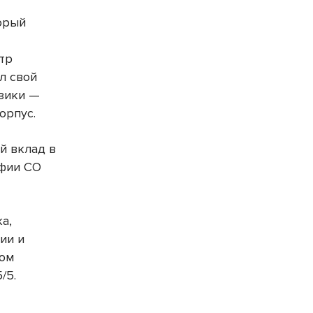
торый
тр
л свой
изики —
орпус.
й вклад в
афии СО
а,
ии и
ном
/5.