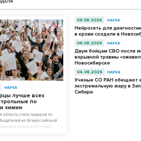
ЗДЕЛА
06.08.2026
НАУКА
Нейросеть для диагности
в крови создали в Новоси
06.08.2026
НАУКА
Двум бойцам СВО после м
взрывной травмы «оживил
Новосибирске
04.08.2026
НАУКА
Ученые СО РАН обещают 
экстремальную жару в За
НАУКА
Сибири
рцы лучше всех
нтрольные по
 и химии
 область стала лидером по
обедителей во Всероссийской
Сибиряки лучше всех знают
гию.